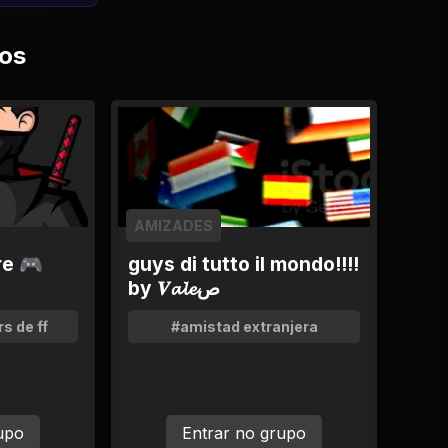
os
AMIZADES
re 🎮
guys di tutto il mondo!!!!
by 𝑽𝓪𝓵𝓮ص
s de ff
#amistad extranjera
upo
Entrar no grupo