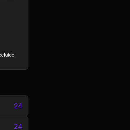
xcluído.
24
24