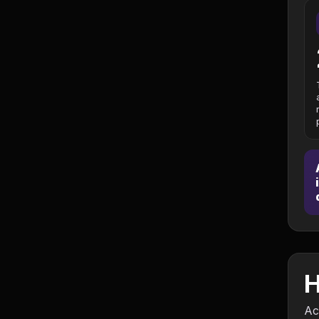
Jurisprudência
Línguas Estrangeiras
Livros, Audiolivros e
Podcasts
Motivação e
Autodesenvolvimento
Música
Negócios e Startups
Notícias e Mídia
H
Outro
Ac