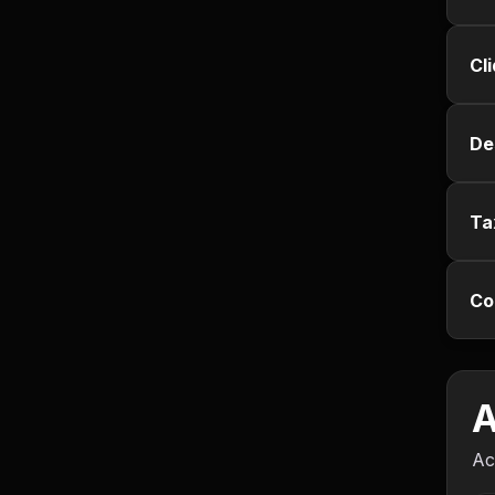
Empregos e Vagas
Cl
Entretenimento
Esporte
De
Fitness
Ta
Hobbies e Lazer
Humor e Memes
Co
Imobiliária
A
Investimentos
Ac
Jogos de Vídeo