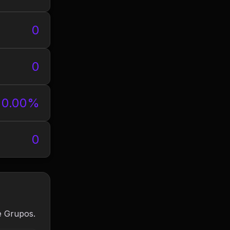
0
0
0.00%
0
e Grupos.