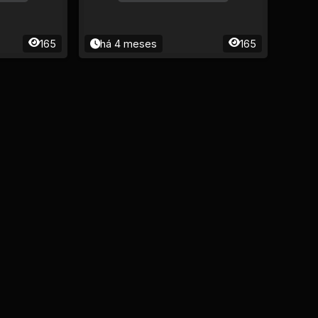
165
há 4 meses
165