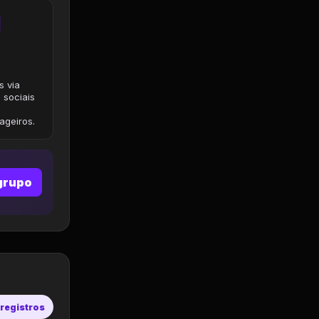
s via
 sociais
geiros.
grupo
 registros