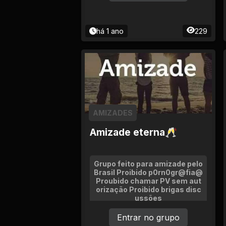
há 1 ano
229
AMIZADES
Amizade eterna🥂
Grupo feito para amizade pelo
Brasil Proibido p0rn0gr@fia@
Proubido chamar PV sem aut
orização Proibido brigas disc
ussões
Entrar no grupo