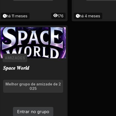
há 11 meses
176
há 4 meses
AMIZADES
𝑺𝒑𝒂𝒄𝒆 𝑾𝒐𝒓𝒍𝒅
Melhor grupo de amizade de 2
025
Entrar no grupo