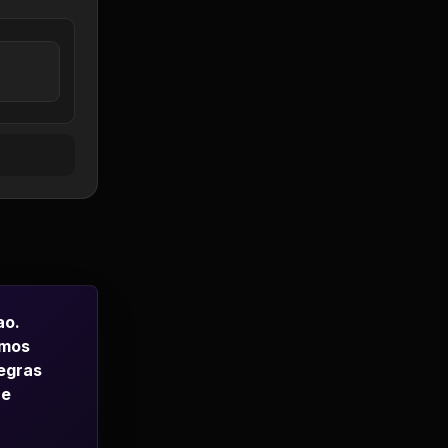
ao.
emos
regras
 e