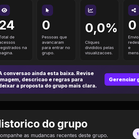
24
0
0
0,0%
Total de
Pessoas que
Envio
acessos
avancaram
Cliques
redes
registrados na
para entrar no
divididos pelas
e
pagina.
grupo.
visualizacoes.
mensa
A conversao ainda esta baixa. Revise
imagem, descricao e regras para
Gerenciar 
deixar a proposta do grupo mais clara.
istorico do grupo
1
ompanhe as mudancas recentes deste grupo.