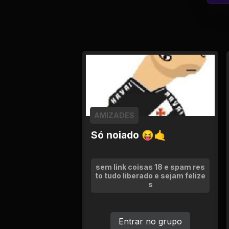
Tv
Viagem e Turismo
Adulto (+18)
AMIZADES
Só noiado 😝🤙
sem link coisas 18 e spam res
to tudo liberado e sejam felize
s
Entrar no grupo