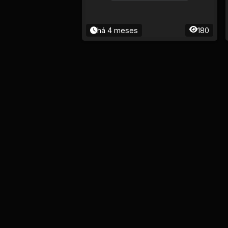
há 4 meses
180