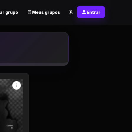
ar grupo
Meus grupos
Entrar
 Whatsapp