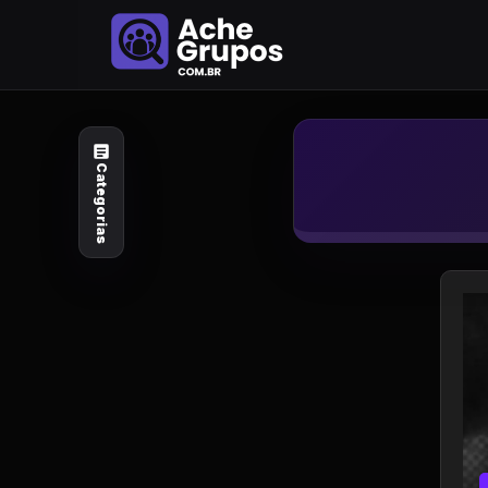
Categorias
Explore por
assunto
Categorias
Animais e Natureza
Arte e Design
Auto e Motocicleta
Beleza e Cuidado
Celebridades e Estilo
de Vida