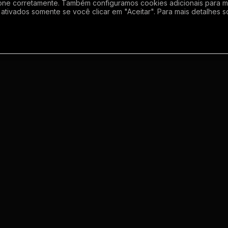
one corretamente. Também configuramos cookies adicionais para mel
ativados somente se você clicar em "Aceitar". Para mais detalhes s
Empresa
Inf
Sobre
Regras
Enviar grupo
Gerador de Li
Meus grupos
Termos de us
o
Contato
Politica de p
m
s