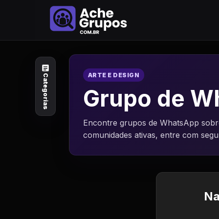
Categorias
Explore por
assunto
ARTE E DESIGN
Categorias
Animais e Natureza
Grupo de Wh
Arte e Design
Encontre grupos de WhatsApp sobre 
comunidades ativas, entre com seg
Auto e Motocicleta
Beleza e Cuidado
Celebridades e Estilo
Na
de Vida