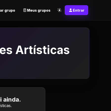
ar grupo
Meus grupos
Entrar
s Artísticas
 ainda.
ticas.