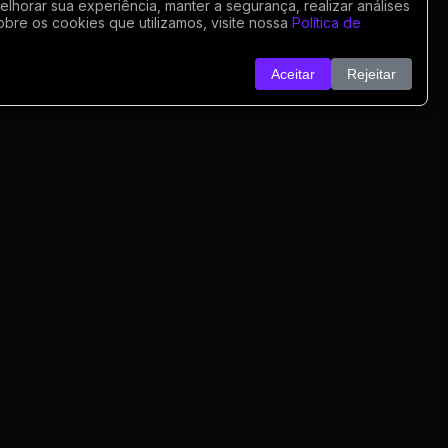
horar sua experiência, manter a segurança, realizar análises
obre os cookies que utilizamos, visite nossa
Política de
Aceitar
Rejeitar
o
nk
o
rivacidade