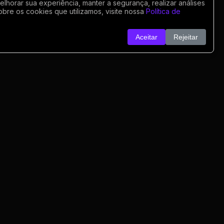
horar sua experiência, manter a segurança, realizar análises
obre os cookies que utilizamos, visite nossa
Política de
Aceitar
Rejeitar
o
nk
o
rivacidade