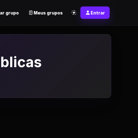
ar grupo
Meus grupos
Entrar
blicas
s