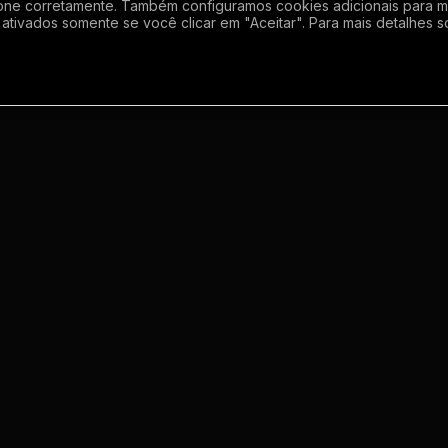
one corretamente. Também configuramos cookies adicionais para mel
ativados somente se você clicar em "Aceitar". Para mais detalhes s
Empresa
Inf
Sobre
Regras
Enviar grupo
Gerador de Li
Meus grupos
Termos de us
o
Contato
Politica de p
m
s