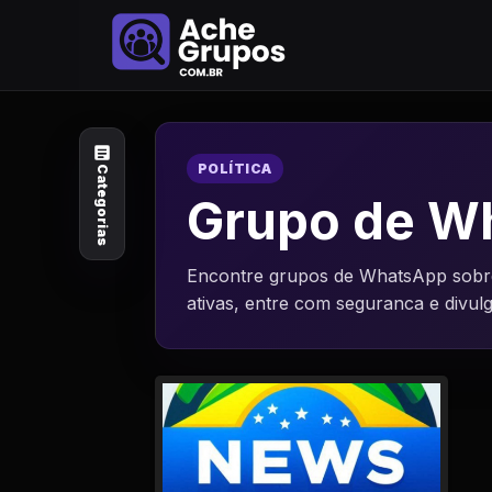
Categorias
Explore por
assunto
POLÍTICA
Categorias
Animais e Natureza
Grupo de Wh
Arte e Design
Encontre grupos de WhatsApp sobre P
ativas, entre com seguranca e divu
Auto e Motocicleta
Beleza e Cuidado
Celebridades e Estilo
de Vida