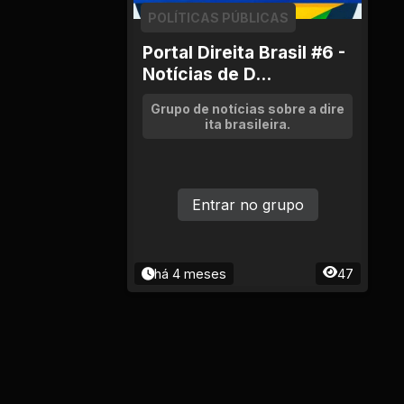
Ciência e Tecnologia
POLÍTICAS PÚBLICAS
Comida e Culinária
Portal Direita Brasil #6 -
Notícias de D...
Compras e vendas
Grupo de notícias sobre a dire
ita brasileira.
Construção e
Reparação
Entrar no grupo
Cultura e Eventos
Descontos e
Promoções
há 4 meses
47
Economia e Finanças
Educação