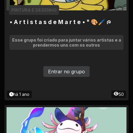
PINTURA E DESENHO
• A r t i s t a s d e M a r t e • ° 🎨🖌 ᰍ
Esse grupo foi criado para juntar vários artistas e a
prendermos uns com os outros
Entrar no grupo
há 1 ano
50