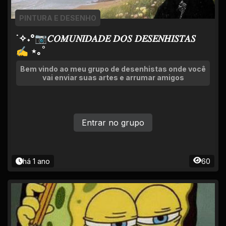
PINTURA E DESENHO
˙✧˖°📷𝐶𝑂𝑀𝑈𝑁𝐼𝐷𝐴𝐷𝐸 𝐷𝑂𝑆 𝐷𝐸𝑆𝐸𝑁𝐻𝐼𝑆𝑇𝐴𝑆
✍ ⋆｡˚
Bem vindo ao meu grupo de desenhistas onde você
vai enviar suas artes e arrumar amigos
Entrar no grupo
há 1 ano
60