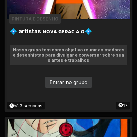
PINTURA E DESENHO
💠 artistas ɴᴏᴠᴀ ɢᴇʀᴀᴄ ᴀ ᴏ💠
Nosso grupo tem como objetivo reunir animadores
e desenhistas para divulgar e conversar sobre sua
s artes e trabalhos
Entrar no grupo
há 3 semanas
17