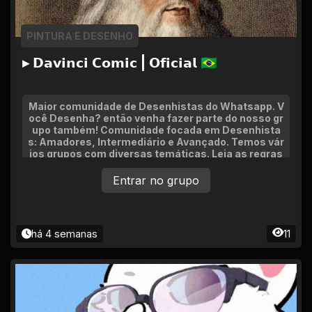
PINTURA E DESENHO
▸ 𝗗𝗮𝘃𝗶𝗻𝗰𝗶 𝗖𝗼𝗺𝗶𝗰 | 𝗢𝗳𝗶𝗰𝗶𝗮𝗹 🇧🇷
Maior comunidade de Desenhistas do Whatsapp. V
ocê Desenha? então venha fazer parte do nosso gr
upo também! Comunidade focada em Desenhista
s: Amadores, Intermediário e Avançado. Temos vár
ios grupos com diversas temáticas. Leia as regras
ao entrar pra não acordar fora do grupo ♥
Entrar no grupo
há 4 semanas
11