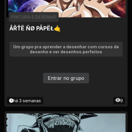
PINTURA E DESENHO
ĀŘŤË ŇØ PÃPËŁ🤙
Um grupo pra aprender a desenhar com cursos de
desenho e ver desenhos perfeitos
Entrar no grupo
há 3 semanas
9