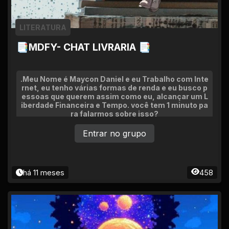
LITERATURA
📑MDFY- CHAT LIVRARIA 📑
.Meu Nome é Maycon Daniel e eu Trabalho com Inte
rnet, eu tenho várias formas de renda e eu busco p
essoas que querem assim como eu, alcançar um L
iberdade Financeira e Tempo. você tem 1 minuto pa
ra falarmos sobre isso?
Entrar no grupo
há 11 meses
458