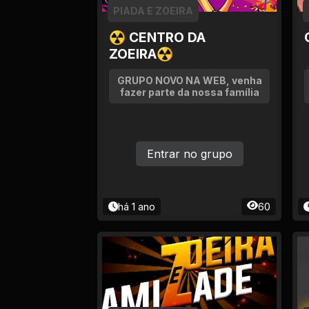
PIADA E ZOEIRA
Jurisprudência
☢ CENTRO DA
ZOEIRA☢
Línguas Estrangeiras
GRUPO NOVO NA WEB, venha
Livros, Audiolivros e
fazer parte da nossa família
Podcasts
Motivação e
Autodesenvolvimento
Entrar no grupo
Música
há 1 ano
60
Negócios e Startups
Notícias e Mídia
Outro