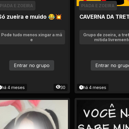
PIADA E ZOEIRA
PIADA E ZOEIRA
Só zueira e muido 😂💥
CAVERNA DA TRE
Pode tudo menos xingar a mã
Grupo de zoeira, a tret
e
mitida livrement
Entrar no grupo
Entrar no grup
há 4 meses
30
há 4 meses