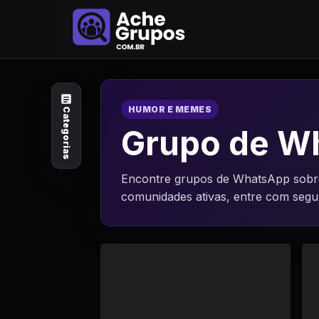
Categorias
Explore por
assunto
HUMOR E MEMES
Categorias
Animais e Natureza
Grupo de Wh
Arte e Design
Encontre grupos de WhatsApp sobre
comunidades ativas, entre com seg
Auto e Motocicleta
Beleza e Cuidado
Celebridades e Estilo
de Vida