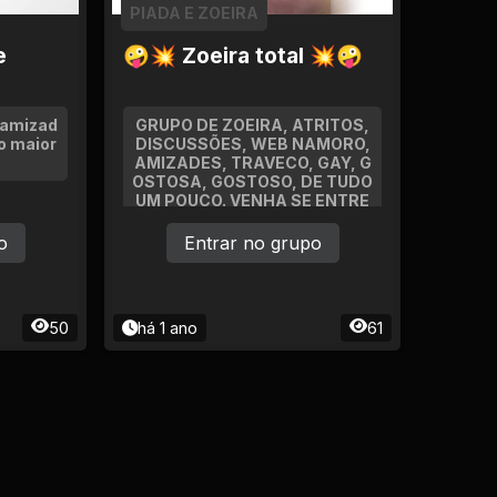
PIADA E ZOEIRA
e
🤪💥 Zoeira total 💥🤪
 amizad
GRUPO DE ZOEIRA, ATRITOS,
o maior
DISCUSSÕES, WEB NAMORO,
AMIZADES, TRAVECO, GAY, G
OSTOSA, GOSTOSO, DE TUDO
UM POUCO. VENHA SE ENTRE
TER COM NOX
o
Entrar no grupo
50
há 1 ano
61