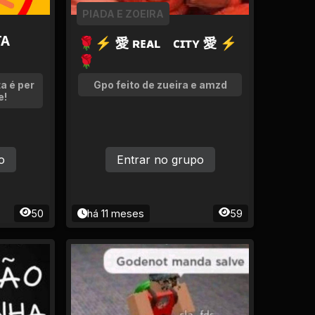
PIADA E ZOEIRA
TA
🌹⚡ 愛 ʀᴇᴀʟﾠᴄɪᴛʏ 愛 ⚡
🌹
a é per
Gpo feito de zueira e amzd
e!
o
Entrar no grupo
50
há 11 meses
59