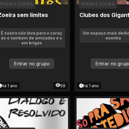
PIADA E ZOEIRA
PIADA E ZOEIRA
Zoeira sem limites
Clubes dos Gigan
É zueira não leva para o coraç
Um espaço mais dedic
ão e também de amizades e s
esenha
em brigas
Entrar no grupo
Entrar no grup
há 1 ano
59
há 1 ano