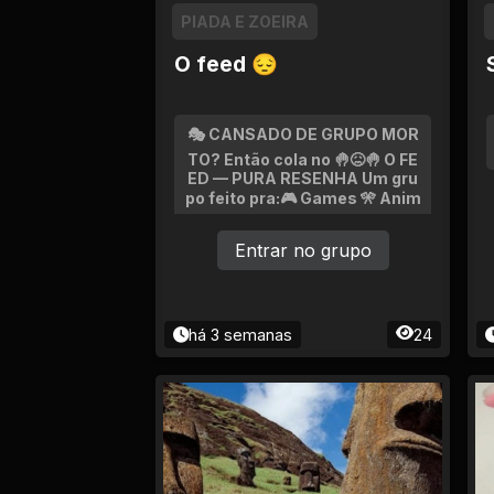
Ciência e Tecnologia
PIADA E ZOEIRA
Comida e Culinária
O feed 😔
Compras e vendas
🎭 CANSADO DE GRUPO MOR
TO? Então cola no 🤚😖🤚 O FE
Construção e
ED — PURA RESENHA Um gru
Reparação
po feito pra:🎮 Games 🎌 Anim
es 🎬 Filmes e séries 🗣️ Debat
Entrar no grupo
es aleatórios 😂 Memes e res
Cultura e Eventos
enha 👥 Fazer amizade sem aq
uele clima estranho Aqui a ide
ia é simples: Resenha saudáv
Descontos e
el, humor, papo nerd e gente a
Promoções
há 3 semanas
24
tiva. 🚫 Sem preconceito 🚫 Se
m treta sem motivo 🚫 Sem tr
ansformar o grupo em conteú
Economia e Finanças
do +18 📩 Safadeza? Só na DM
KKK Se você gosta de zoeira,
cultura pop e conversar sem
Educação
parecer um cemitério de men
sagens... Tu já tem lugar gara
ntido 😎🔥