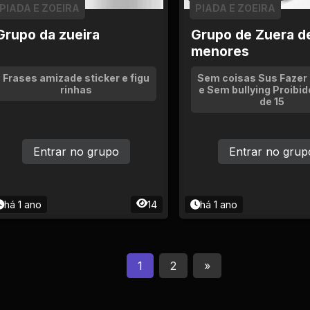
PIADA E ZOEIRA
PIADA E ZOEIRA
Grupo da zueira
Grupo de Zuera d
menores
Frases amizade sticker e figu
Sem coisas Sus Fazer
rinhas
e Sem bullying Proibid
de 15
Entrar no grupo
Entrar no grup
há 1 ano
14
há 1 ano
1
2
»