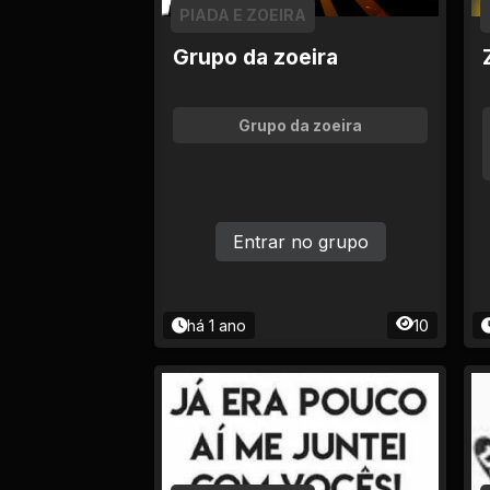
PIADA E ZOEIRA
Política
Grupo da zoeira
Profissões
Grupo da zoeira
Relacionamentos e
Amizades
Religião e
Entrar no grupo
Espiritualidade
Saúde e Medicina
há 1 ano
10
Social
Tecnologias da
Internet