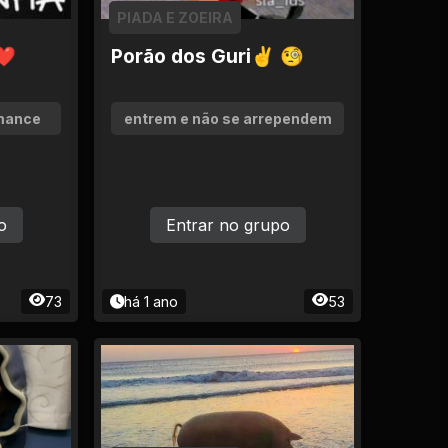
PIADA E ZOEIRA
a❤
Porão dos Guri✌ 🧐
omance
entrem e não se arrependem
o
Entrar no grupo
73
há 1 ano
53