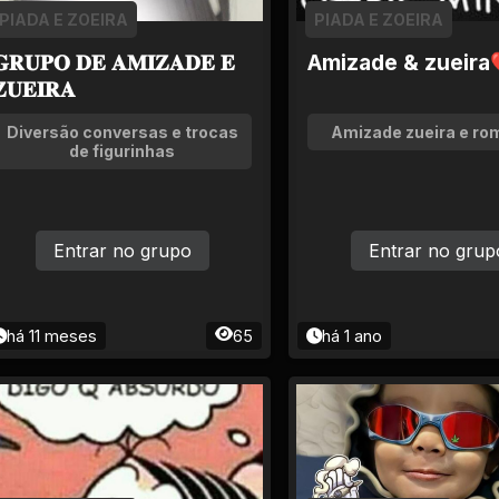
PIADA E ZOEIRA
PIADA E ZOEIRA
𝐑𝐔𝐏𝐎 𝐃𝐄 𝐀𝐌𝐈𝐙𝐀𝐃𝐄 𝐄
Amizade & zueir
𝐔𝐄𝐈𝐑𝐀
Diversão conversas e trocas
Amizade zueira e r
de figurinhas
Entrar no grupo
Entrar no grup
há 11 meses
65
há 1 ano