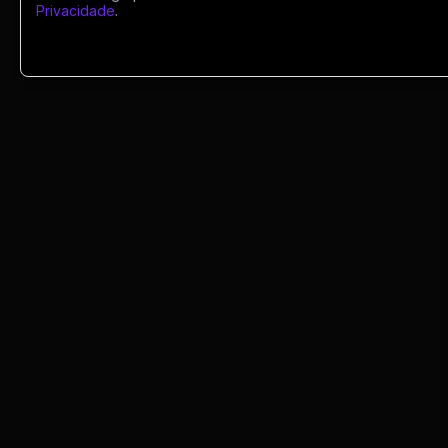
Privacidade
.
Portugues
Encontre comunidades, divulgue seu grup
e acompanhe links ativos de WhatsApp co
seguranca. As regras e disponibilidade do
grupos podem mudar conforme os
administradores.