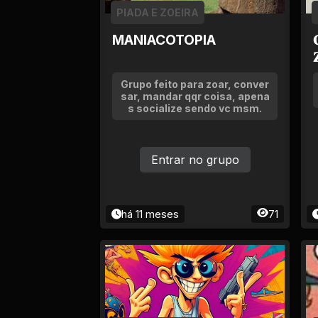
Empregos e Vagas
PIADA E ZOEIRA
MANIACOTOPIA

Entretenimento

Esporte
Grupo feito para zoar, conver
sar, mandar qqr coisa, apena
s socialize sendo vc msm.
Fitness
Hobbies e Lazer
Entrar no grupo
Humor e Memes
há 11 meses
71
Imobiliária
Investimentos
Jogos de Vídeo