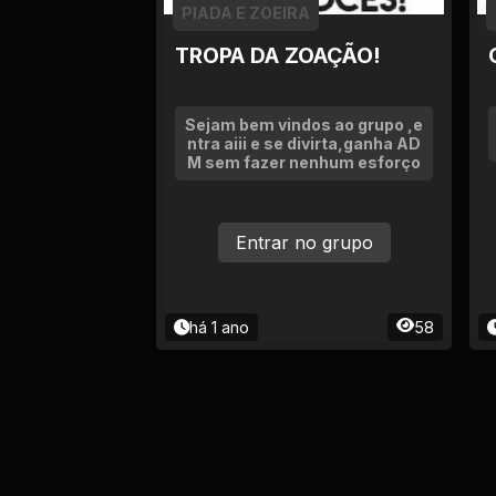
Tv
PIADA E ZOEIRA
TROPA DA ZOAÇÃO!
Viagem e Turismo
Adulto (+18)
Sejam bem vindos ao grupo ,e
ntra aiii e se divirta,ganha AD
M sem fazer nenhum esforço
Entrar no grupo
há 1 ano
58