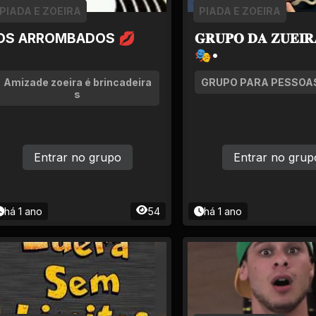
PIADA E ZOEIRA
PIADA E ZOEIRA
OS ARROMBADOS 💋
𝐆𝐑𝐔𝐏𝐎 𝐃𝐀 𝐙𝐔𝐄𝐈𝐑
🎭•
Amizade zoeira é brincadeira
GRUPO PARA PESSOAS
s
Entrar no grupo
Entrar no grup
há 1 ano
54
há 1 ano