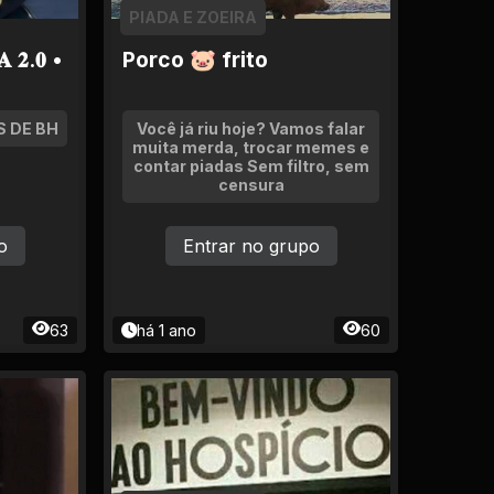
PIADA E ZOEIRA
 𝟐.𝟎 •
Porco 🐷 frito
 DE BH
Você já riu hoje? Vamos falar
muita merda, trocar memes e
contar piadas Sem filtro, sem
censura
o
Entrar no grupo
63
há 1 ano
60