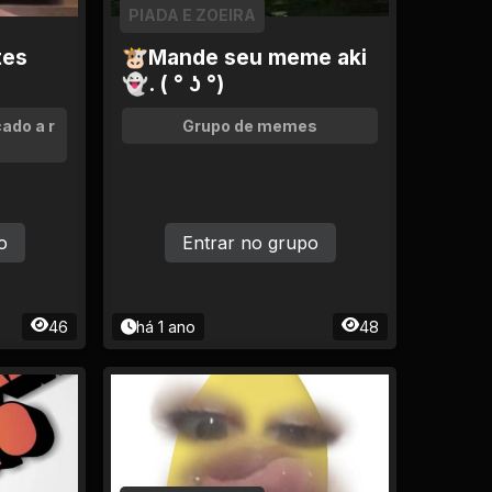
PIADA E ZOEIRA
tes
🐮Mande seu meme aki
👻. ( ° ʖ °)
ado a r
Grupo de memes
o
Entrar no grupo
46
há 1 ano
48