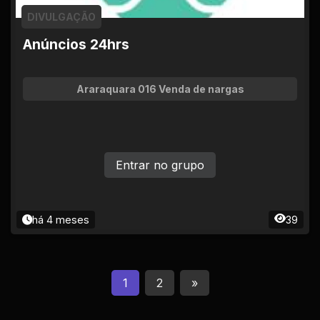
DIVULGAÇÃO
Anúncios 24hrs
Araraquara 016 Venda de nargas
Entrar no grupo
há 4 meses
39
1
2
»