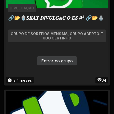
DIVULGAÇÃO
🔗📂🪬𝑺𝑲𝑨𝒀 𝑫𝑰𝑽𝑼𝑳𝑮𝑨𝑪 𝑶 𝑬𝑺 #² 🔗📂🪬
GRUPO DE SORTEIOS MENSAIS, GRUPO ABERTO. T
UDO CERTINHO
Entrar no grupo
há 4 meses
64