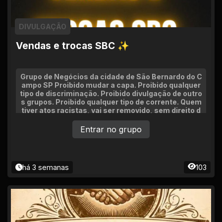
DIVULGAÇÃO
Vendas e trocas SBC ✨
Grupo de Negócios da cidade de São Bernardo do C
ampo SP Proibido mudar a capa. Proibido qualquer
tipo de discriminação. Proibido divulgação de outro
s grupos. Proibido qualquer tipo de corrente. Quem
tiver atos racistas, vai ser removido, sem direito d
e defesa. Seja um membro ativo, pois se ficar na m
oita será removido. Proibido invadir o pv sem autori
Entrar no grupo
zação. Proibido discussões. Façam vendas, rolos e
negócios, sejam bem vindos e se divirtam. Qualqu
er dúvida falar com um dos administradores.
há 3 semanas
103