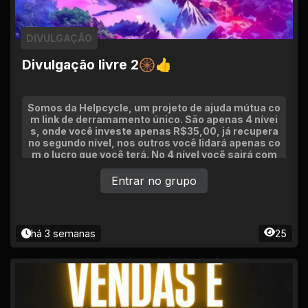
DIVULGAÇÃO
Divulgação livre 2🛞👍
Somos da Helpcycle, um projeto de ajuda mútua co
m link de derramamento único. São apenas 4 nívei
s, onde você investe apenas R$35,00, já recupera
no segundo nível, nos outros você lidará apenas co
m o lucro que você terá. No 4 nível você sairá com
R$11.200,00 e será deletado automaticamente e c
aso queira investir novamente fica a seu critério vo
Entrar no grupo
ltar para ganhar mais uma vez.
há 3 semanas
25