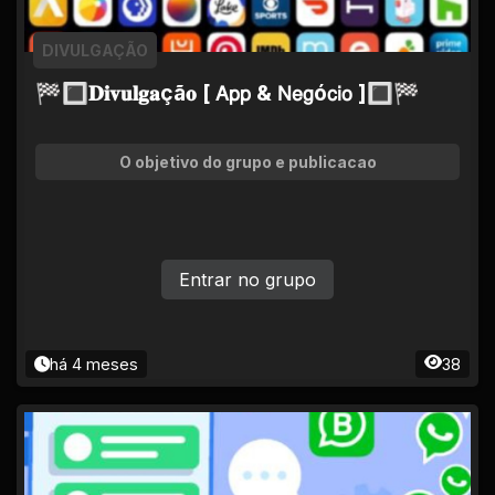
DIVULGAÇÃO
🏁🔳𝐃𝐢𝐯𝐮𝐥𝐠𝐚çã𝐨 [ 𝖠𝗉𝗉 & 𝖭𝖾𝗀ó𝖼𝗂𝗈 ]🔳🏁
O objetivo do grupo e publicacao
Entrar no grupo
há 4 meses
38