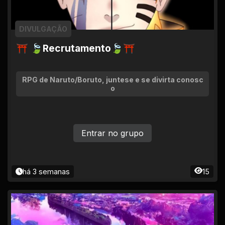
DIVULGAÇÃO
⛩ 🍃Recrutamento🍃⛩
RPG de Naruto/Boruto, juntese e se divirta conosc
o
Entrar no grupo
há 3 semanas
15