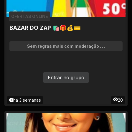
OFERTAS ONLINE
BAZAR DO ZAP 🛍🎁💰💳
Sem regras mais com moderação . . .
Entrar no grupo
há 3 semanas
20