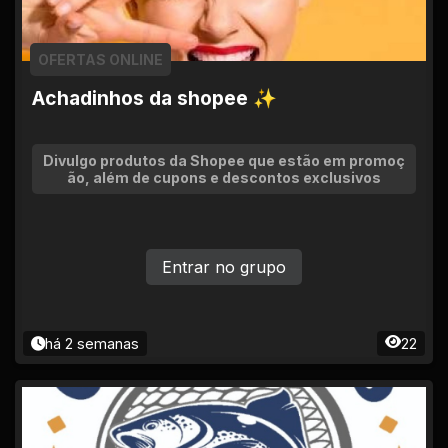
O** ✔️ Respeite todos os participantes. ✔️ Não envi
e spam ou propagandas. ✔️ O grupo é exclusivo par
a ofertas e promoções. 🚨 **Ative as notificações
OFERTAS ONLINE
e não perca nenhuma oportunidade de economiza
r!** 💙 **Achados Express** – Os melhores achad
Achadinhos da shopee ✨
os, pelos melhores preços!
Divulgo produtos da Shopee que estão em promoç
ão, além de cupons e descontos exclusivos
Entrar no grupo
há 2 semanas
22