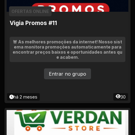
OFERTAS ONLINE
Vigia Promos #11
🚨 As melhores promoções da internet! Nosso sist
ema monitora promoções automaticamente para
encontrar preços baixos e oportunidades antes qu
e acabem.
Entrar no grupo
há 2 meses
30