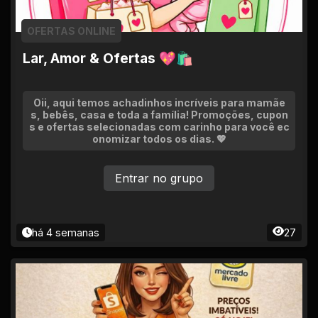
OFERTAS ONLINE
Lar, Amor & Ofertas 💖🛍
Oii, aqui temos achadinhos incríveis para mamãe
s, bebês, casa e toda a família! Promoções, cupon
s e ofertas selecionadas com carinho para você ec
onomizar todos os dias. 💖
Entrar no grupo
há 4 semanas
27