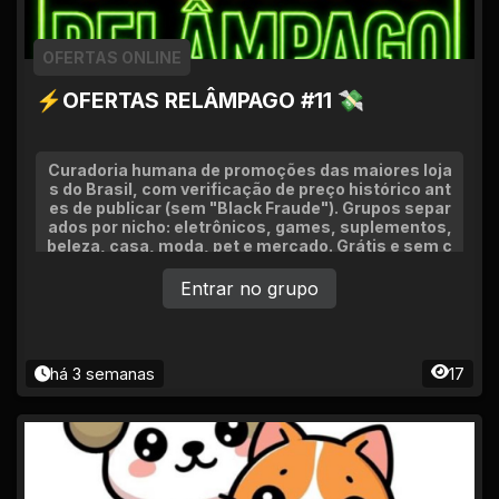
OFERTAS ONLINE
⚡OFERTAS RELÂMPAGO #11 💸
Curadoria humana de promoções das maiores loja
s do Brasil, com verificação de preço histórico ant
es de publicar (sem "Black Fraude"). Grupos separ
ados por nicho: eletrônicos, games, suplementos,
beleza, casa, moda, pet e mercado. Grátis e sem c
adastro.
Entrar no grupo
há 3 semanas
17