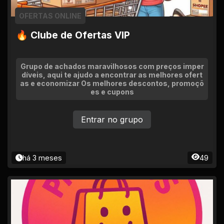
OFERTAS ONLINE
🔥 Clube de Ofertas VIP
Grupo de achados maravilhosos com preços imper
díveis, aqui te ajudo a encontrar as melhores ofert
as e economizar Os melhores descontos, promoçõ
es e cupons
Entrar no grupo
há 3 meses
49