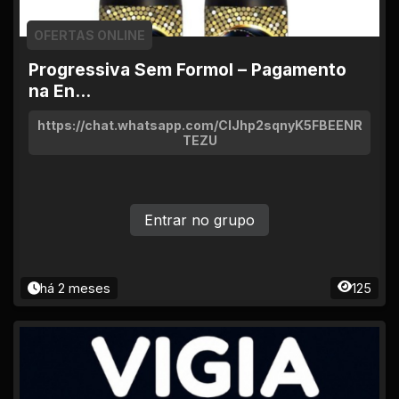
OFERTAS ONLINE
Progressiva Sem Formol – Pagamento
na En...
https://chat.whatsapp.com/CIJhp2sqnyK5FBEENR
TEZU
Entrar no grupo
há 2 meses
125