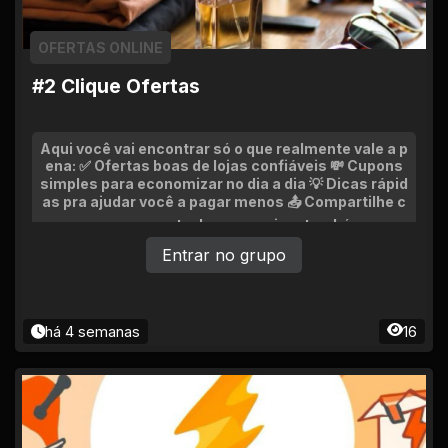
OFERTAS ONLINE
#2 Clique Ofertas
Aqui você vai encontrar só o que realmente vale a p
ena: ✅ Ofertas boas de lojas confiáveis 💸 Cupons
simples para economizar no dia a dia 💡 Dicas rápid
as pra ajudar você a pagar menos 📤 Compartilhe c
om quem gosta de economizar também:
Entrar no grupo
há 4 semanas
16