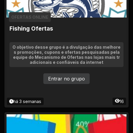
OFERTAS ONLINE
Fishing Ofertas
O objetivo desse grupo é a divulgação das melhore
s promoções, cupons e ofertas pesquisadas pela
equipe do Mecanismo de Ofertas nas lojas mais tr
adicionais e confiáveis da internet
Entrar no grupo
há 3 semanas
16