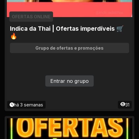
OFERTAS ONLINE
Indica da Thai | Ofertas imperdíveis 🛒
🔥
Grupo de ofertas e promoções
Entrar no grupo
há 3 semanas
31