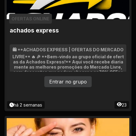
OFERTAS ONLINE
achados express
🛍️ **ACHADOS EXPRESS | OFERTAS DO MERCADO
LIVRE** 🔥 🎉 **Bem-vindo ao grupo oficial de ofert
as da Achados Express!** Aqui você recebe diaria
mente as melhores promoções do Mercado Livre,
com descontos que podem chegar a **70% OFF**
em produtos selecionados. 🔥 Você encontra ofert
Entrar no grupo
as de: 📱 Celulares e Eletrônicos 🎮 Games e Acess
órios 💄 Beleza e Perfumaria 👗 Moda Feminina e M
asculina 💪 Academia e Suplementos 👶 Bebês e Cr
ianças 🐶 Produtos para Pets 🏠 Casa e Cozinha 🚗
há 2 semanas
23
Automotivo 💻 Informática e muito mais! 💥 Publica
mos novas ofertas todos os dias! ✅ Produtos com
grandes descontos ✅ Promoções relâmpago ✅ Cu
pons e ofertas por tempo limitado ✅ Compra 100%
segura pelo Mercado Livre 📢 **REGRAS DO GRUP