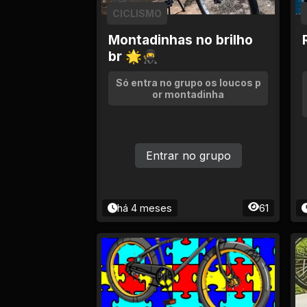
Ciência e Tecnologia
CICLISMO
Comida e Culinária
Montadinhas no brilho
br 🌟🥷
Compras e vendas
Só entra no grupo os loucos p
or montadinha
Construção e
Reparação
Entrar no grupo
Cultura e Eventos
Descontos e
Promoções
há 4 meses
61
Economia e Finanças
Educação