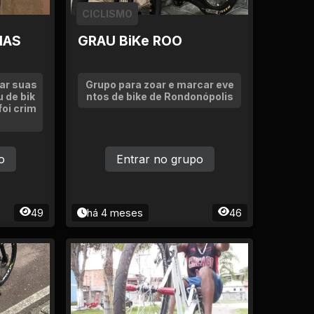
CICLISMO
HAS
GRAU BiKe ROO
ar suas
Grupo para zoar e marcar eve
 de bik
ntos de bike de Rondonópolis
oi crim
o
Entrar no grupo
49
há 4 meses
46