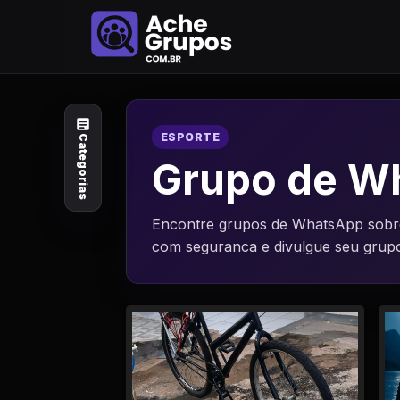
Categorias
Explore por
assunto
ESPORTE
Categorias
Animais e Natureza
Grupo de W
Arte e Design
Encontre grupos de WhatsApp sobre 
com seguranca e divulgue seu grup
Auto e Motocicleta
Beleza e Cuidado
Celebridades e Estilo
de Vida