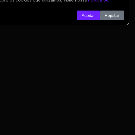
Aceitar
Rejeitar
o
nk
o
rivacidade