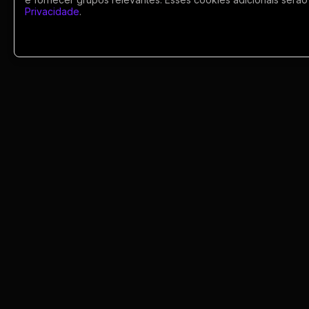
Privacidade
.
Política
Profissões
Relacionamentos e
Amizades
Religião e
Portugues
Espiritualidade
Saúde e Medicina
Social
Encontre comunidades, divulgue seu grup
e acompanhe links ativos de WhatsApp co
Tecnologias da
seguranca. As regras e disponibilidade do
Internet
grupos podem mudar conforme os
administradores.