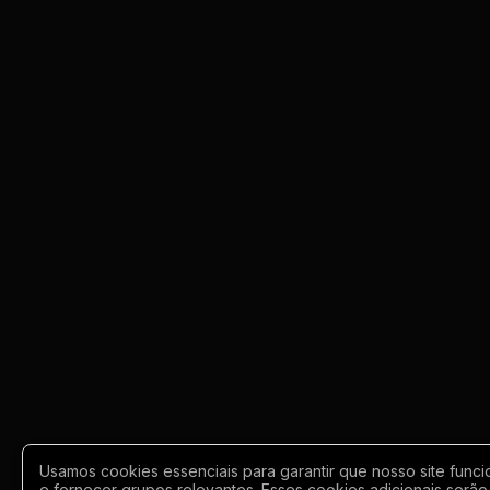
Jurisprudência
Línguas Estrangeiras
Livros, Audiolivros e
Podcasts
Motivação e
Autodesenvolvimento
Música
Negócios e Startups
Notícias e Mídia
Outro
Usamos cookies essenciais para garantir que nosso site funci
e fornecer grupos relevantes. Esses cookies adicionais serão 