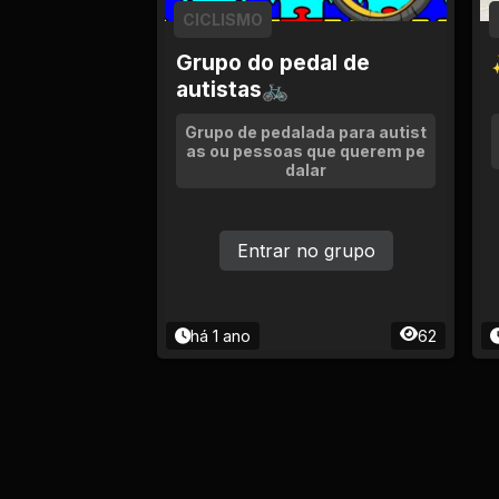
Empregos e Vagas
CICLISMO
Grupo do pedal de
Entretenimento
autistas🚲
Esporte
Grupo de pedalada para autist
as ou pessoas que querem pe
dalar
Fitness
Hobbies e Lazer
Entrar no grupo
Humor e Memes
há 1 ano
62
Imobiliária
Investimentos
Jogos de Vídeo