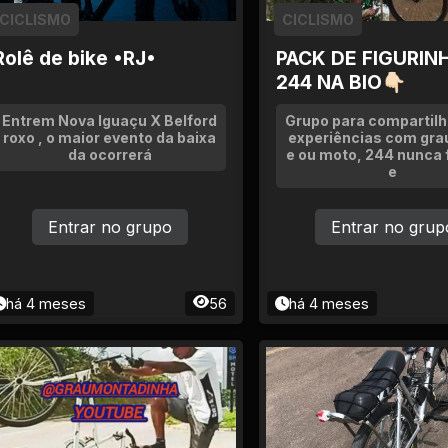
CICLISMO
CICLISMO
Rolê de bike •RJ•
PACK DE FIGURIN
244 NA BIO👇🏻
Entrem Nova Iguaçu X Belford
Grupo para compartilh
roxo , o maior evento da baixa
experiências com grau
da ocorrerá
e ou moto, 244 nunca f
e
Entrar no grupo
Entrar no grup
há 4 meses
56
há 4 meses