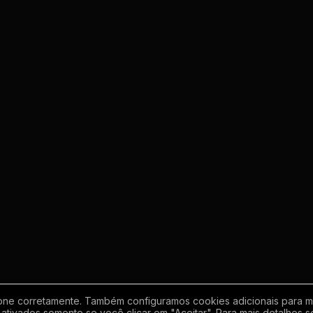
one corretamente. Também configuramos cookies adicionais para mel
ativados somente se você clicar em "Aceitar". Para mais detalhes s