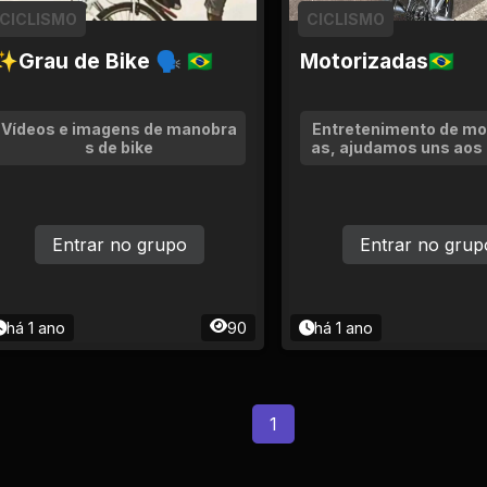
CICLISMO
CICLISMO
✨Grau de Bike 🗣 🇧🇷
Motorizadas🇧🇷
Vídeos e imagens de manobra
Entretenimento de mo
s de bike
as, ajudamos uns aos 
Entrar no grupo
Entrar no grup
há 1 ano
90
há 1 ano
1