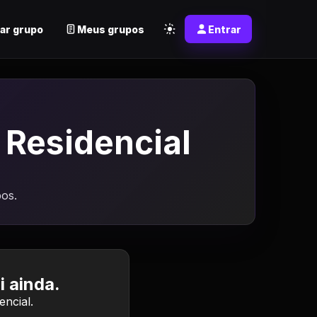
ar grupo
Meus grupos
Entrar
Residencial
os.
 ainda.
ncial.