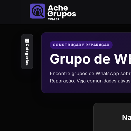
Categorias
Explore por
assunto
CONSTRUÇÃO E REPARAÇÃO
Categorias
Animais e Natureza
Grupo de W
Arte e Design
Encontre grupos de WhatsApp sobre
Reparação. Veja comunidades ativas
Auto e Motocicleta
Beleza e Cuidado
Celebridades e Estilo
Na
de Vida