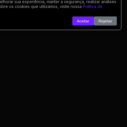
horar sua experiência, manter a segurança, realizar análises
obre os cookies que utilizamos, visite nossa
Política de
Aceitar
Rejeitar
o
nk
o
rivacidade