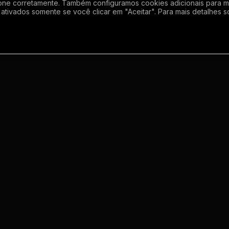
one corretamente. Também configuramos cookies adicionais para mel
ativados somente se você clicar em "Aceitar". Para mais detalhes s
Empresa
Inf
Sobre
Regras
Enviar grupo
Gerador de Li
Meus grupos
Termos de us
o
Contato
Politica de p
m
s