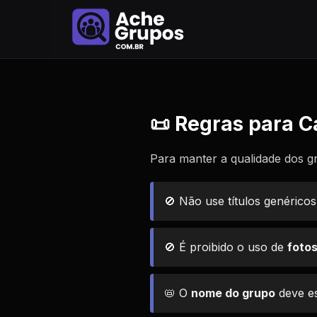
📜 Regras para C
Para manter a qualidade dos g
🚫 Não use títulos genéric
🚫 É proibido o uso de
foto
📛 O
nome do grupo
deve es