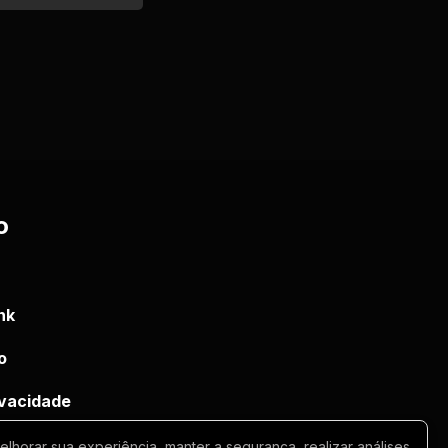
o
nk
o
rivacidade
horar sua experiência, manter a segurança, realizar análises