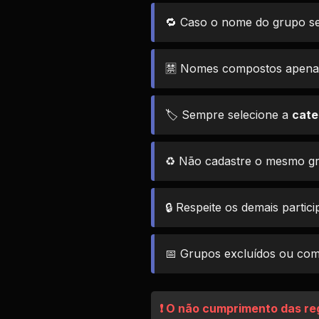
🔁 Caso o nome do grupo se
🈲 Nomes compostos apenas 
🏷️ Sempre selecione a
cate
♻️ Não cadastre o mesmo g
🔒 Respeite os demais partic
📅 Grupos excluídos ou com 
❗ O não cumprimento das re