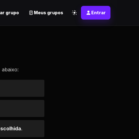
ar grupo
Meus grupos
Entrar
 abaixo:
escolhida
.