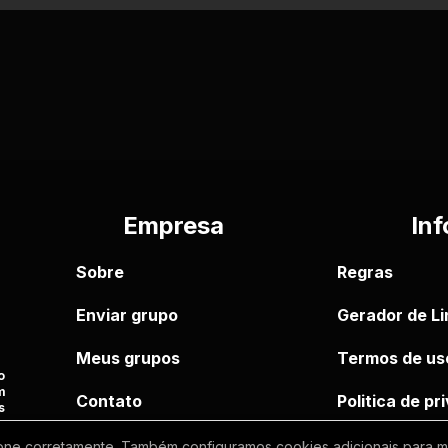
Empresa
Inf
Sobre
Regras
Enviar grupo
Gerador de Li
Meus grupos
Termos de us
o
m
Contato
Politica de p
s
one corretamente. Também configuramos cookies adicionais para mel