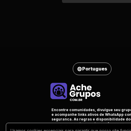
Portugues
Encontre comunidades, divulgue seu grup
e acompanhe links ativos de WhatsApp co
seguranca. As regras e disponibilidade do
grupos podem mudar conforme os
administradores.
Usamos cookies essenciais para garantir que nosso site funci