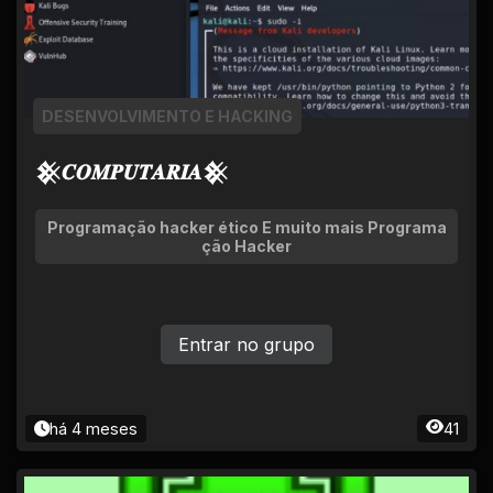
DESENVOLVIMENTO E HACKING
𒆜𝑪𝑶𝑴𝑷𝑼𝑻𝑨𝑹𝑰𝑨𒆜
Programação hacker ético E muito mais Programa
ção Hacker
Entrar no grupo
há 4 meses
41