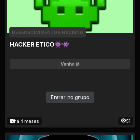
DESENVOLVIMENTO E HACKING
HACKER ETICO👾👾
Venha já
Entrar no grupo
há 4 meses
51