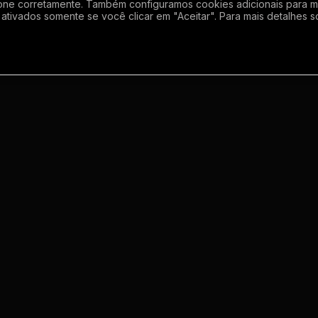
one corretamente. Também configuramos cookies adicionais para mel
ativados somente se você clicar em "Aceitar". Para mais detalhes s
Empresa
Inf
Sobre
Regras
Enviar grupo
Gerador de Li
Meus grupos
Termos de us
o
Contato
Politica de p
m
s