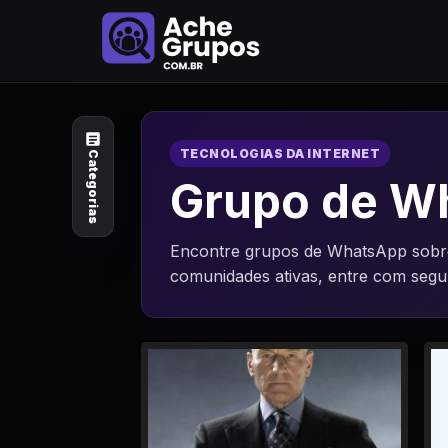
Categorias
Explore por
assunto
TECNOLOGIAS DA INTERNET
Categorias
Animais e Natureza
Grupo de W
Arte e Design
Encontre grupos de WhatsApp sobre 
comunidades ativas, entre com seg
Auto e Motocicleta
Beleza e Cuidado
Celebridades e Estilo
de Vida