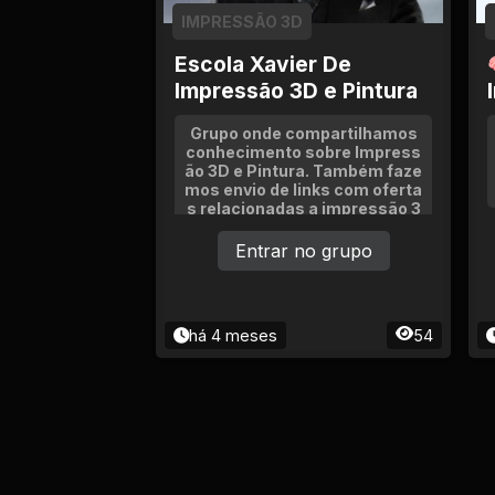
Ciência e Tecnologia
IMPRESSÃO 3D
Comida e Culinária
Escola Xavier De
Impressão 3D e Pintura
Compras e vendas
Grupo onde compartilhamos
conhecimento sobre Impress
ão 3D e Pintura. Também faze
Construção e
mos envio de links com oferta
Reparação
s relacionadas a impressão 3
D.
Entrar no grupo
Cultura e Eventos
Descontos e
Promoções
há 4 meses
54
Economia e Finanças
Educação