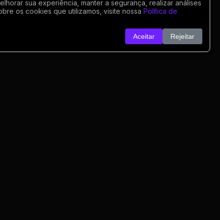
horar sua experiência, manter a segurança, realizar análises
obre os cookies que utilizamos, visite nossa
Política de
Aceitar
Rejeitar
o
nk
o
rivacidade