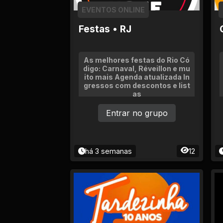
Ciência e Tecnologia
EVENTOS ONLINE
Comida e Culinária
Festas • RJ
Compras e vendas
As melhores festas do Rio Có
digo: Carnaval, Réveillon e mu
ito mais Agenda atualizada In
Construção e
gressos com descontos e list
Reparação
as
Entrar no grupo
Cultura e Eventos
Descontos e
Promoções
há 3 semanas
12
Economia e Finanças
Educação