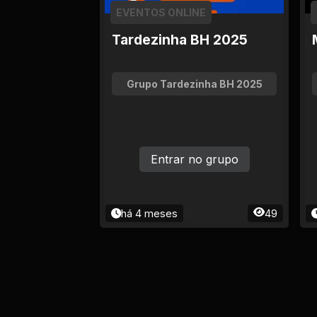
Empregos e Vagas
EVENTOS ONLINE
Tardezinha BH 2025
Entretenimento
Esporte
Grupo Tardezinha BH 2025
Fitness
Hobbies e Lazer
Entrar no grupo
Humor e Memes
há 4 meses
49
Imobiliária
Investimentos
Jogos de Vídeo