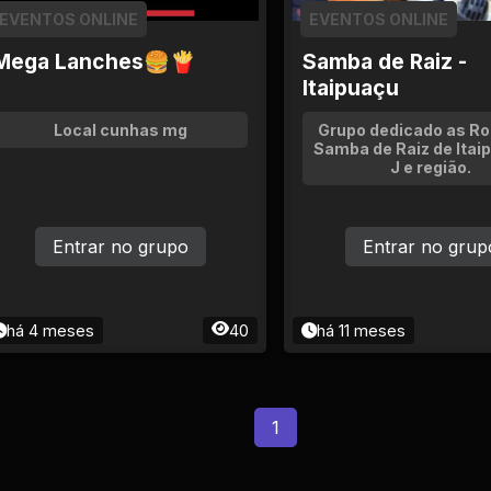
EVENTOS ONLINE
EVENTOS ONLINE
Mega Lanches🍔🍟
Samba de Raiz -
Itaipuaçu
Local cunhas mg
Grupo dedicado as Ro
Samba de Raiz de Itai
J e região.
Entrar no grupo
Entrar no grup
há 4 meses
40
há 11 meses
1