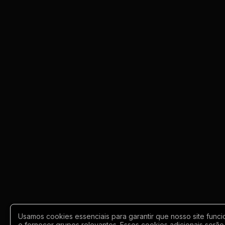
Jurisprudência
Línguas Estrangeiras
Livros, Audiolivros e
Podcasts
Motivação e
Autodesenvolvimento
Música
Negócios e Startups
Notícias e Mídia
Outro
Usamos cookies essenciais para garantir que nosso site funci
e fornecer grupos relevantes. Esses cookies adicionais serão 