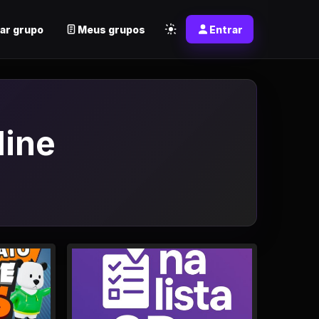
ar grupo
Meus grupos
Entrar
line