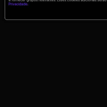
Privacidade
.
Política
Profissões
Relacionamentos e
Amizades
Religião e
Portugues
Espiritualidade
Saúde e Medicina
Social
Encontre comunidades, divulgue seu grup
e acompanhe links ativos de WhatsApp co
Tecnologias da
seguranca. As regras e disponibilidade do
Internet
grupos podem mudar conforme os
administradores.