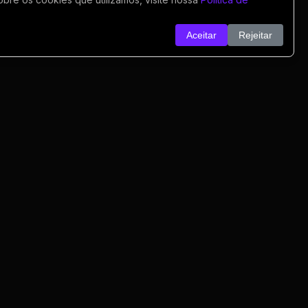
Aceitar
Rejeitar
o
nk
o
rivacidade