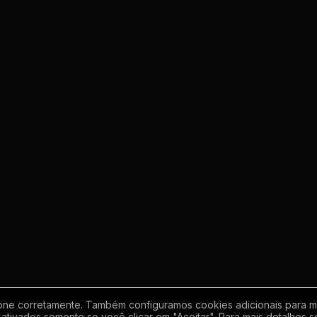
one corretamente. Também configuramos cookies adicionais para mel
ativados somente se você clicar em "Aceitar". Para mais detalhes s