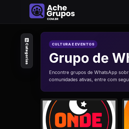
Categorias
Explore por
assunto
CULTURA E EVENTOS
Categorias
Animais e Natureza
Grupo de Wh
Arte e Design
Encontre grupos de WhatsApp sobre 
comunidades ativas, entre com seg
Auto e Motocicleta
Beleza e Cuidado
Celebridades e Estilo
de Vida