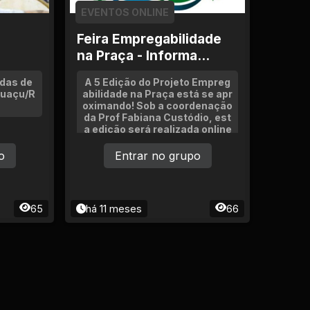
EVENTOS ONLINE
Feira Empregabilidade
na Praça - Informa...
das de
A 5 Edição do Projeto Empreg
puaçu/R
abilidade na Praça está se apr
oximando! Sob a coordenação
da Prof Fabiana Custódio, est
a edição será realizada online
pela 1 vez.Serão inúmeras vag
as disponíveis para quem bus
o
Entrar no grupo
ca oportunidades de emprego
em Goinia-GO e região
65
há 11 meses
66