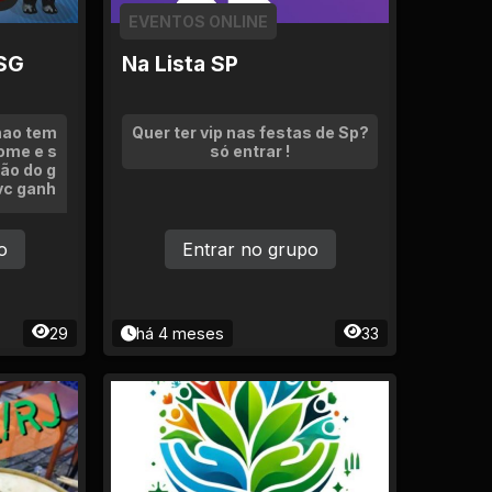
EVENTOS ONLINE
SG
Na Lista SP
nao tem
Quer ter vip nas festas de Sp?
ome e s
só entrar !
ção do g
vc ganh
o
Entrar no grupo
29
há 4 meses
33