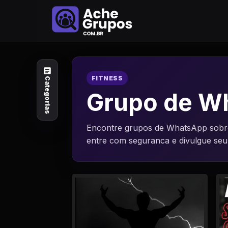
Categorias
Explore por
assunto
FITNESS
Categorias
Animais e Natureza
Grupo de W
Arte e Design
Encontre grupos de WhatsApp sobre 
entre com seguranca e divulgue se
Auto e Motocicleta
Beleza e Cuidado
Celebridades e Estilo
de Vida