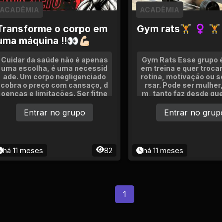
ACADÊMIA
ACADÊMIA
Transforme o corpo em
Gym rats🏋 ♀ 🏋
uma máquina !!👀💪🏻
Cuidar da saúde não é apenas
Gym Rats Esse grupo é
uma escolha, é uma necessid
em treina e quer trocar
ade. Um corpo negligenciado
rotina, motivação ou 
cobra o preço com cansaço, d
rsar. Pode ser mulhe
oenças e limitações. Ser fitne
m, tanto faz desde que
ss vai além da estética é ter e
te.
nergia, disposição e bem-est
Entrar no grupo
Entrar no grup
ar todos os dias. https://mund
omarombas.com/
há 11 meses
82
há 11 meses
1