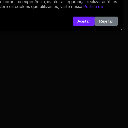
horar sua experiência, manter a segurança, realizar análises
obre os cookies que utilizamos, visite nossa
Política de
Aceitar
Rejeitar
o
nk
o
rivacidade