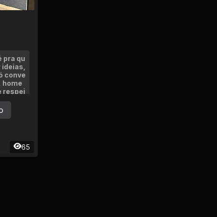
 pra qu
 ideias,
só conve
r, home
 respei
o
65