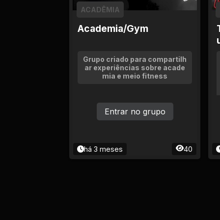
Ciência e Tecnologia
ACADÊMIA
Comida e Culinária
Academia/Gym
Compras e vendas
Grupo criado para compartilh
ar experiências sobre acade
mia e meio fitness
Construção e
Reparação
Entrar no grupo
Cultura e Eventos
Descontos e
Promoções
há 3 meses
40
Economia e Finanças
Educação