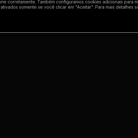
one corretamente. Também configuramos cookies adicionais para mel
ativados somente se você clicar em "Aceitar". Para mais detalhes s
Empresa
Inf
Sobre
Regras
Enviar grupo
Gerador de Li
Meus grupos
Termos de us
o
Contato
Politica de p
m
s