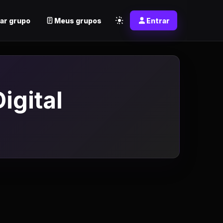
ar grupo
Meus grupos
Entrar
igital