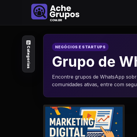
Categorias
Explore por
assunto
NEGÓCIOS E STARTUPS
Categorias
Animais e Natureza
Grupo de Wh
Arte e Design
Encontre grupos de WhatsApp sobre 
comunidades ativas, entre com seg
Auto e Motocicleta
Beleza e Cuidado
Celebridades e Estilo
de Vida