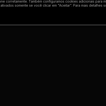
one corretamente. Também configuramos cookies adicionais para mel
ativados somente se você clicar em "Aceitar". Para mais detalhes s
Empresa
Inf
Sobre
Regras
Enviar grupo
Gerador de Li
Meus grupos
Termos de us
o
Contato
Politica de p
m
s