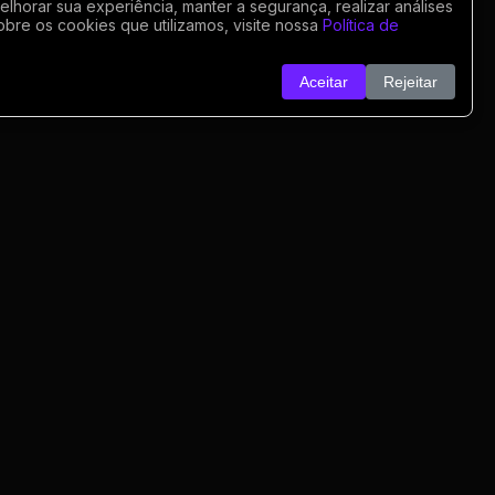
horar sua experiência, manter a segurança, realizar análises
obre os cookies que utilizamos, visite nossa
Política de
Aceitar
Rejeitar
o
nk
o
rivacidade