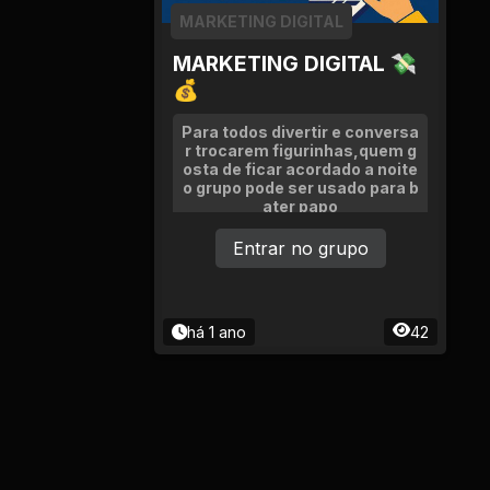
Ciência e Tecnologia
MARKETING DIGITAL
Comida e Culinária
MARKETING DIGITAL 💸
💰
Compras e vendas
Para todos divertir e conversa
r trocarem figurinhas,quem g
osta de ficar acordado a noite
Construção e
o grupo pode ser usado para b
Reparação
ater papo
Entrar no grupo
Cultura e Eventos
Descontos e
Promoções
há 1 ano
42
Economia e Finanças
Educação