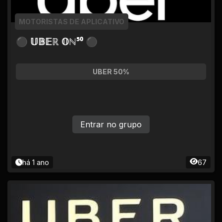
MOTORISTAS DE APLICATIVO
⚫ 𝕌𝔹𝔼ℝ 𝕆ℕ⁵⁰ ⚫
UBER 50%
Entrar no grupo
há 1 ano
67