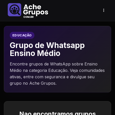
EDUCAÇÃO
Grupo de Whatsapp
Ensino Médio
Encontre grupos de WhatsApp sobre Ensino
Médio na categoria Educação. Veja comunidades
ativas, entre com seguranca e divulgue seu
grupo no Ache Grupos.
Nao encontramos grupos