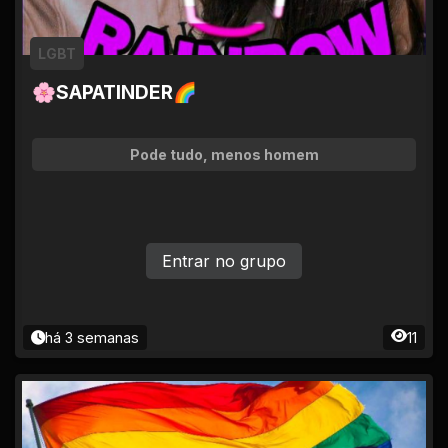
LGBT
🌸SAPATINDER🌈
Pode tudo, menos homem
Entrar no grupo
há 3 semanas
11