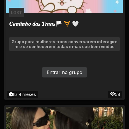
LGBT
𝑪𝒂𝒏𝒕𝒊𝒏𝒉𝒐 𝒅𝒂𝒔 𝑻𝒓𝒂𝒏𝒔🏳 ⚧ 🤍
Grupo para mulheres trans conversarem interagire
m e se conhecerem todas irmãs são bem vindas
Entrar no grupo
há 4 meses
58