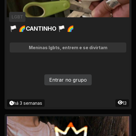
LGBT
🏳 🌈CANTINHO 🏳 🌈
Meninas lgbts, entrem e se divirtam
Entrar no grupo
há 3 semanas
13