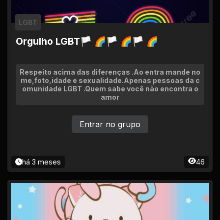
LGBT
Orgulho LGBT🏳 🌈🏳 🌈🏳 🌈
Respeito acima das diferenças .Ao entra mande no
me,foto,idade e sexualidade.Apenas pessoas da c
omunidade LGBT .Quem sabe você não encontra o
amor
Entrar no grupo
há 3 meses
46