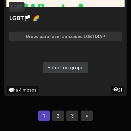
LGBT
LGBT🏳 🌈
Grupo para fazer amizades LGBTQIAP
Entrar no grupo
há 4 meses
21
1
2
3
»