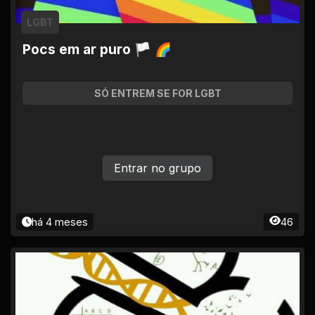
LGBT
Pocs em ar puro 🏳 🌈
SÓ ENTREM SE FOR LGBT
Entrar no grupo
há 4 meses
46