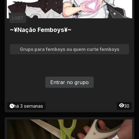
LGBT
~¥Nação Femboys¥~
Grupo para femboys ou quem curte femboys
Entrar no grupo
há 3 semanas
30