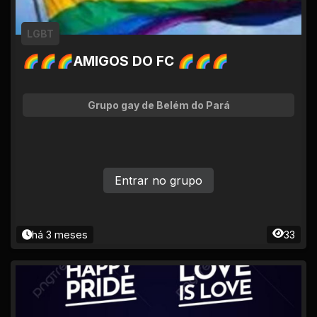
LGBT
🌈🌈🌈AMIGOS DO FC 🌈🌈🌈
Grupo gay de Belém do Pará
Entrar no grupo
há 3 meses
33