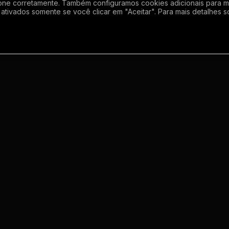
one corretamente. Também configuramos cookies adicionais para mel
ativados somente se você clicar em "Aceitar". Para mais detalhes s
Empresa
Inf
Sobre
Regras
Enviar grupo
Gerador de Li
Meus grupos
Termos de us
o
Contato
Politica de p
m
s