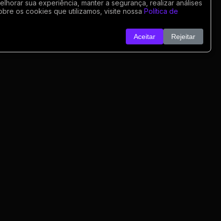
horar sua experiência, manter a segurança, realizar análises
obre os cookies que utilizamos, visite nossa
Política de
Aceitar
Rejeitar
o
nk
o
rivacidade