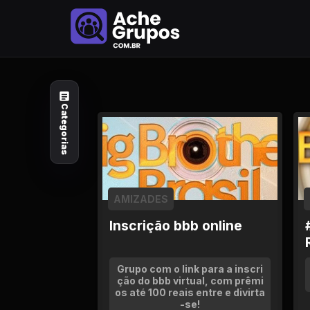
Categorias
Explore por
assunto
Categorias
Animais e Natureza
Arte e Design
Auto e Motocicleta
AMIZADES
Inscrição bbb online
Beleza e Cuidado
Celebridades e Estilo
Grupo com o link para a inscri
de Vida
ção do bbb virtual, com prêmi
os até 100 reais entre e divirta
-se!