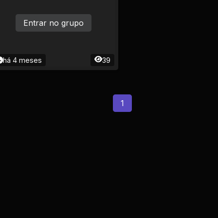
Entrar no grupo
há 4 meses
39
1