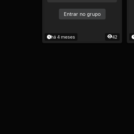
Ciência e Tecnologia
Entrar no grupo
Comida e Culinária
Compras e vendas
há 4 meses
42
Construção e
Reparação
Cultura e Eventos
Descontos e
Promoções
Economia e Finanças
Educação