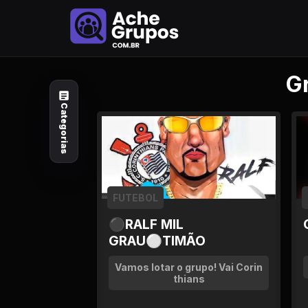
Categorias
G
Explore por
assunto
Categorias
Animais e Natureza
Arte e Design
Auto e Motocicleta
FUTEBOL
⚫RALF MIL
Beleza e Cuidado
GRAU⚪TIMÃO
Celebridades e Estilo
Vamos lotar o grupo! Vai Corin
de Vida
thians