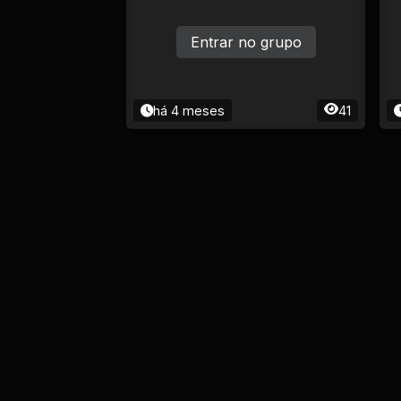
Ciência e Tecnologia
Entrar no grupo
Comida e Culinária
Compras e vendas
há 4 meses
41
Construção e
Reparação
Cultura e Eventos
Descontos e
Promoções
Economia e Finanças
Educação