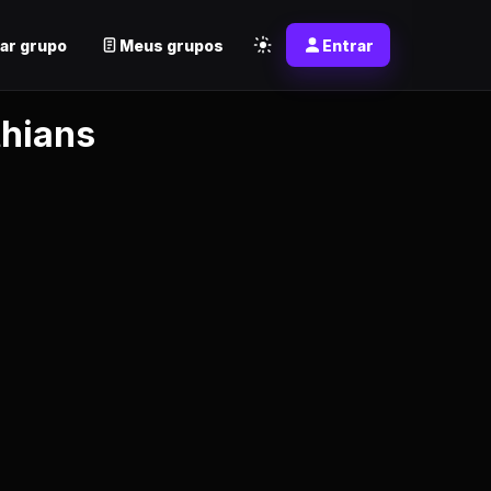
ar grupo
Meus grupos
Entrar
thians