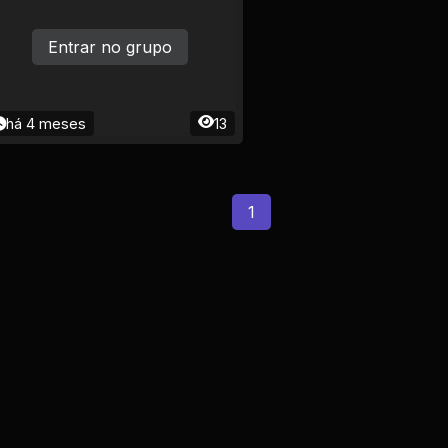
Entrar no grupo
há 4 meses
13
1