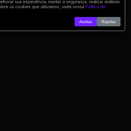
horar sua experiência, manter a segurança, realizar análises
obre os cookies que utilizamos, visite nossa
Política de
Aceitar
Rejeitar
o
nk
o
rivacidade