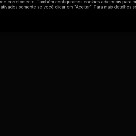
one corretamente. Também configuramos cookies adicionais para mel
ativados somente se você clicar em "Aceitar". Para mais detalhes s
Empresa
Inf
Sobre
Regras
Enviar grupo
Gerador de Li
Meus grupos
Termos de us
o
Contato
Politica de p
m
s