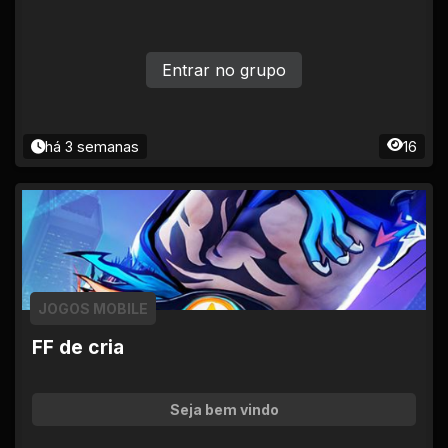
ertência | Infrações graves = ban permanente sem
aviso. Adm avalia cada caso. *💡 Lembrete final* O
Multiverso só é divertido se todo mundo fizer a part
e. Problema? Chama um adm no privado. *Bons jog
Entrar no grupo
os e aproveita a comunidade! 🕹️✨*
há 3 semanas
16
JOGOS MOBILE
FF de cria
Seja bem vindo