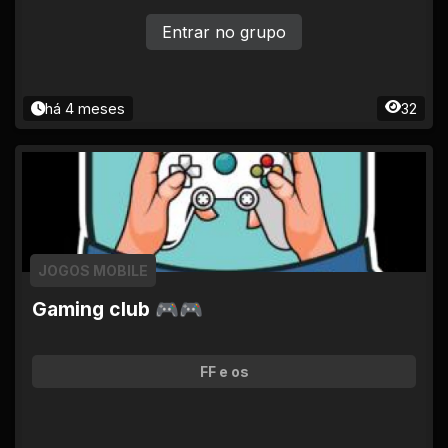
Entrar no grupo
há 4 meses
32
JOGOS MOBILE
Gaming club 🎮🎮
FF e os