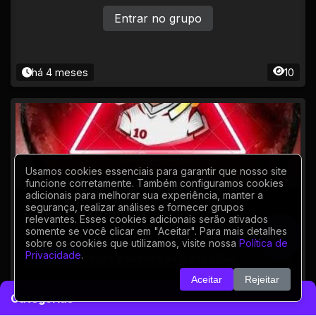
Entrar no grupo
há 4 meses
10
Usamos cookies essenciais para garantir que nosso site
funcione corretamente. Também configuramos cookies
CONTAS E ITENS DE JOGOS
adicionais para melhorar sua experiência, manter a
segurança, realizar análises e fornecer grupos
Vendas e trocas ff
relevantes. Esses cookies adicionais serão ativados
somente se você clicar em "Aceitar". Para mais detalhes
sobre os cookies que utilizamos, visite nossa
Política de
Privacidade
.
trocas e vendas de jogos 2024
Aceitar
Rejeitar
Categorias