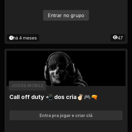
Entrar no grupo
há 4 meses
47
JOGOS MOBILE
Call off duty 📲 dos cria✌🏻🎮🔫
Entra pra jogar e criar clã