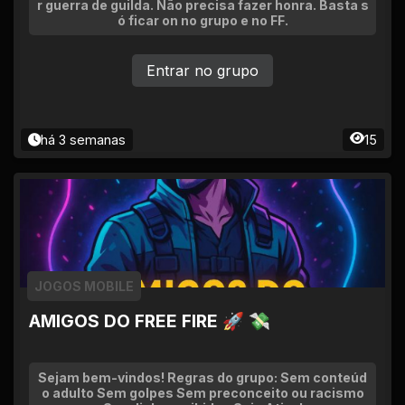
r guerra de guilda. Não precisa fazer honra. Basta s
ó ficar on no grupo e no FF.
Entrar no grupo
há 3 semanas
15
JOGOS MOBILE
AMIGOS DO FREE FIRE 🚀 💸
Sejam bem-vindos! Regras do grupo: Sem conteúd
o adulto Sem golpes Sem preconceito ou racismo