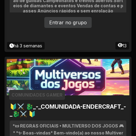
ão de guildas Campeonatos e treinos abertos Sort
eios de diamantes e eventos Vendas de contas e p
asses Anúncios rápidos e sem enrolação
Entrar no grupo
há 3 semanas
13
COMUNIDADES GAMER
🔰⚔ 🐉_-_COMUNIDADA-ENDERCRAFT_-
_🐉⚔ 🔰
*📜 REGRAS OFICIAIS • MULTIVERSO DOS JOGOS 🎮
* *✨ Boas-vindas* Bem-vindo(a) ao nosso Multiver