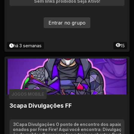
Sem links proibidos Seja Ativo!
Entrar no grupo
há 3 semanas
15
JOGOS MOBILE
3capa Divulgações FF
3Capa Divulgações O ponto de encontro dos apaix
onados por Free Fire! Aqui você encontra: Divulgaç