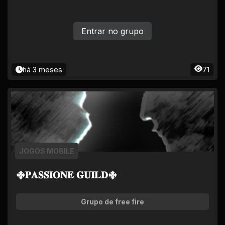
Entrar no grupo
há 3 meses
71
JOGOS MOBILE
࿇𝐏𝐀𝐒𝐒𝐈𝐎𝐍𝐄 𝐆𝐔𝐈𝐋𝐃࿇
Grupo de free fire