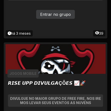
Entrar no grupo
há 3 meses
39
JOGOS MOBILE
𝙍𝙄𝙎𝙀 𝙐𝙋𝙋 𝘿𝙄𝙑𝙐𝙇𝙂𝘼ÇÕ𝙀𝙎 📈🚀
DIVULGUE NO MAIOR GRUPO DE FREE FIRE, NOS IRE
MOS LEVAR SEUS EVENTOS AS NUVENS