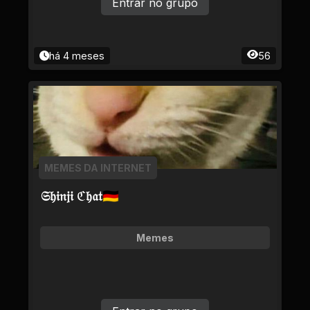
Entrar no grupo
há 4 meses
56
MEMES DA INTERNET
𝔖𝔥𝔦𝔫𝔧𝔦 ℭ𝔥𝔞𝔱🇩🇪
Memes