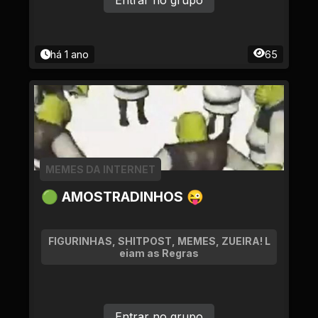
Entrar no grupo
há 1 ano
65
MEMES DA INTERNET
🟢 AMOSTRADINHOS 😜
FIGURINHAS, SHITPOST, MEMES, ZUEIRA! L
eiam as Regras
Entrar no grupo