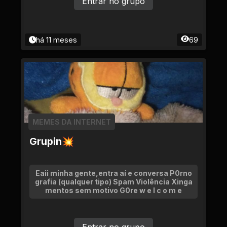
Entrar no grupo
há 11 meses
69
MEMES DA INTERNET
Grupin💥
Eaii minha gente,entra aí e conversa P0rno
grafia (qualquer tipo) Spam Violência Xinga
mentos sem motivo G0re w e l c o m e