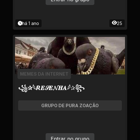
há 1 ano
25
MEMES DA INTERNET
꧁✰𓆩𝙍𝑬𝒮𝑬𝓝𝑯𝑨𓆪✰꧂
GRUPO DE PURA ZOAÇÃO
Entrar no grupo