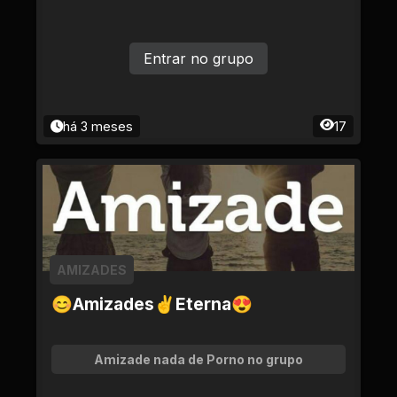
Entrar no grupo
há 3 meses
17
AMIZADES
😊Amizades✌Eterna😍
Amizade nada de Porno no grupo