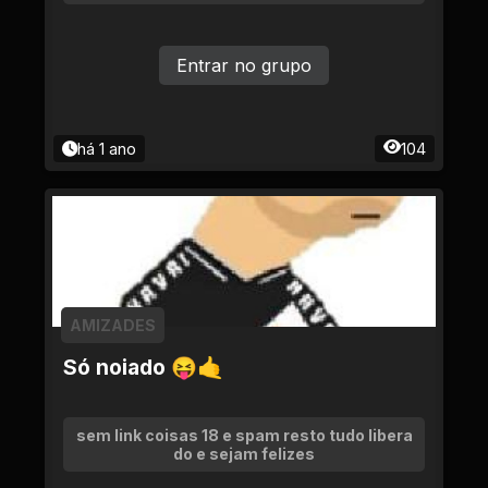
Entrar no grupo
há 1 ano
104
AMIZADES
Só noiado 😝🤙
sem link coisas 18 e spam resto tudo libera
do e sejam felizes