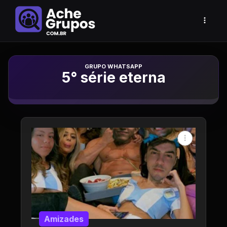
Grupo de Whatsapp
5° série eterna
Amizades