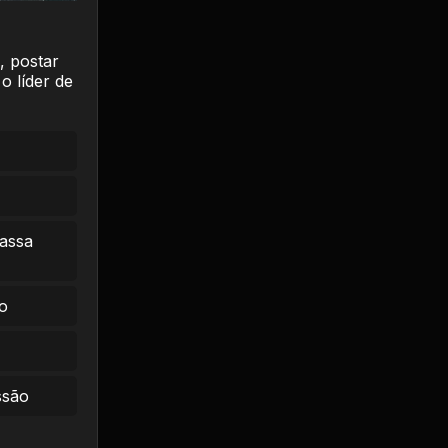
, postar
o líder de
massa
o
ssão