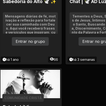
Sabedoria do Alto 🕊 ✨
Chat | 🕊 AD Luz
Mensagens diárias de fé, mot
Tementes a Deus, 
ivação e reflexão para fortale
s de Jesus, Íntimos 
cer sua caminhada com Deu
o Santo, Buscando
s. Aqui você receberá frases
a, Discernimento, 
e versículos que inspiram, cu
nto da Palavra e Fo
ram e trazem paz ao coração.
como Corpo da Igrej
Sem correntes, política ou dis
Fé, Esperança, Amo
Entrar no grupo
Entrar no gr
cussões. Só palavras que edif
spirituais.
icam e renovam a alma.
há 1 ano
66
há 3 semanas
COMUNIDADE CRISTÃ