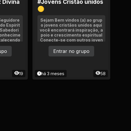
 Divina
#Jovens Cristão unidos
🟡
Seguidore
Sejam Bem vindos (a) ao grup
do Espírit
o jovens cristãos unidos aqui
 Sabedori
você encontrará inspiração, a
Conhecime
poio e crescimento espiritual
rtalecendo
Conecte-se com outros joven
a a vossa
s cristãos, compartilhe exper
r e Dons E
iências e crença em fé SE AP
upo
Entrar no grupo
RESENTEEEM Soment Jovens
de ate 29 anos.
19
há 3 meses
58