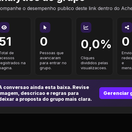
ompanhe o desempenho publico deste link dentro do Ach
51
0
0
0,0%
Total de
Pessoas que
Envio
acessos
avancaram
Cliques
redes
registrados na
para entrar no
divididos pelas
e
pagina.
grupo.
visualizacoes.
mensa
A conversao ainda esta baixa. Revise
imagem, descricao e regras para
Gerenciar 
deixar a proposta do grupo mais clara.