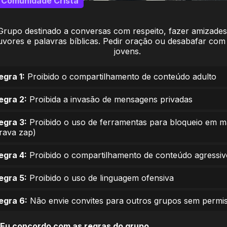
Comunidade Cristã
Grupo destinado a conversas com respeito, fazer amizades
uvores e palavras bíblicas. Pedir oração ou desabafar com 
jovens.
egra 1:
Proibido o compartilhamento de conteúdo adulto
egra 2:
Proibida a invasão de mensagens privadas
egra 3:
Proibido o uso de ferramentas para bloqueio em 
trava zap)
egra 4:
Proibido o compartilhamento de conteúdo agressiv
egra 5:
Proibido o uso de linguagem ofensiva
egra 6:
Não envie convites para outros grupos sem permi
Eu concordo com as regras do grupo