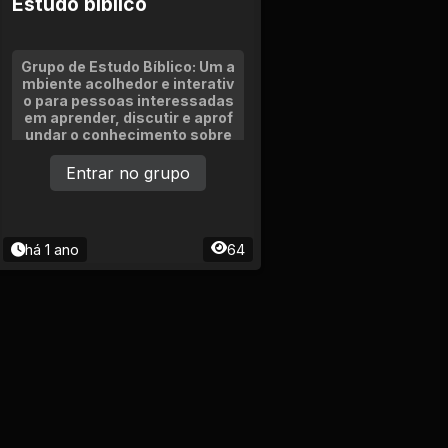
Estudo bíblico
Grupo de Estudo Bíblico: Um a
mbiente acolhedor e interativ
o para pessoas interessadas
em aprender, discutir e aprof
undar o conhecimento sobre
as Escrituras Sagradas. O gru
po é composto por participan
Entrar no grupo
tes de diversas idades e expe
riências.
há 1 ano
64