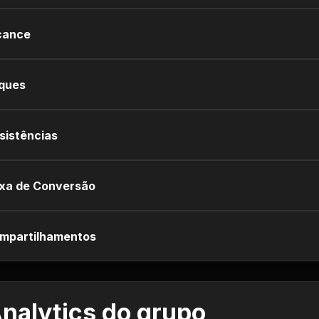
cance
iques
sistências
xa de Conversão
mpartilhamentos
nalytics do grupo