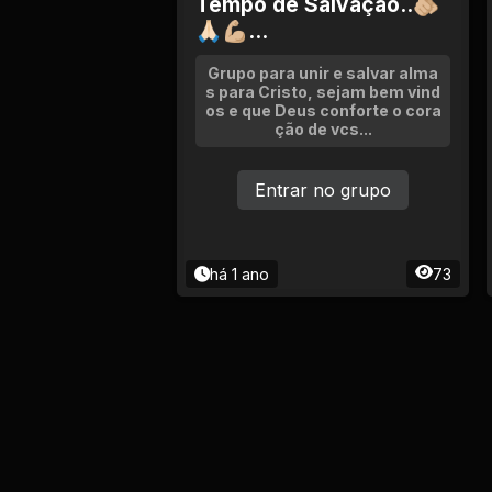
Tempo de Salvação..🫵🏼
🙏🏻💪🏼...
Grupo para unir e salvar alma
s para Cristo, sejam bem vind
os e que Deus conforte o cora
ção de vcs...
Entrar no grupo
há 1 ano
73