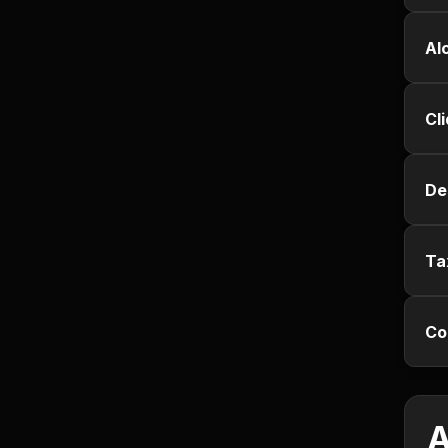
Jurisprudência
Al
Línguas Estrangeiras
Cl
Livros, Audiolivros e
Podcasts
De
Motivação e
Autodesenvolvimento
Ta
Música
Negócios e Startups
Co
Notícias e Mídia
Outro
A