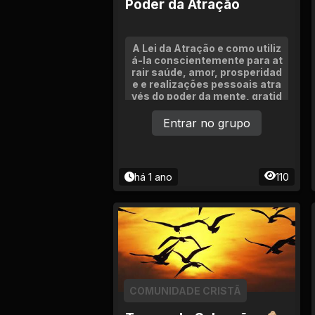
Poder da Atração
A Lei da Atração e como utiliz
á-la conscientemente para at
rair saúde, amor, prosperidad
e e realizações pessoais atra
vés do poder da mente, gratid
ão e energia vibracional.
Entrar no grupo
há 1 ano
110
COMUNIDADE CRISTÃ