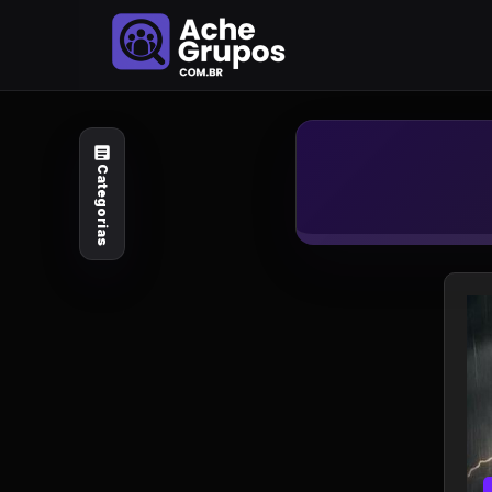
Categorias
Explore por
assunto
Categorias
Animais e Natureza
Arte e Design
Auto e Motocicleta
Beleza e Cuidado
Celebridades e Estilo
de Vida