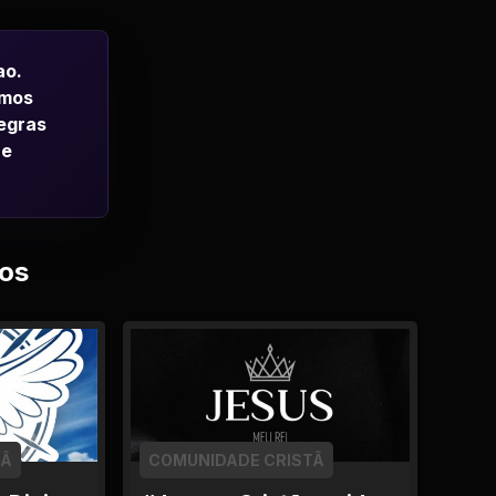
ao.
emos
regras
 e
os
TÃ
COMUNIDADE CRISTÃ