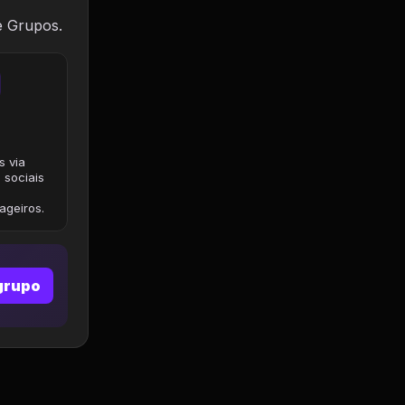
e Grupos.
s via
 sociais
geiros.
grupo