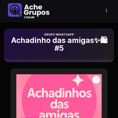
Grupo de Whatsapp
Achadinho das amigas✨🛍️
#5