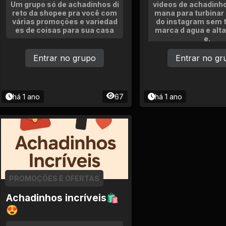
Um grupo só de achadinhos di
videos de achadinh
reto da shopee pra você com
mana para turbinar 
várias promoções e variedad
do instagram sem 
es de coisas para sua casa
marca d agua e alta
e.
Entrar no grupo
Entrar no gr
há 1 ano
67
há 1 ano
PROMOÇÕES E OFERTAS
Achadinhos incríveis🛍
😍