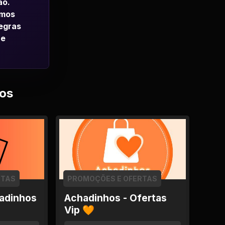
ao.
emos
regras
 e
os
RTAS
PROMOÇÕES E OFERTAS
adinhos
Achadinhos - Ofertas
Vip 🧡