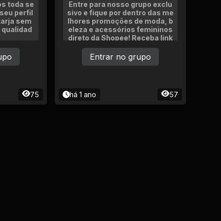
os toda se
Entre para nosso grupo exclu
seu perfil
sivo e fique por dentro das me
tarja sem
lhores promoções de moda, b
 qualidad
eleza e acessórios femininos
direto da Shopee! Receba link
s com cupons, dicas de estil
o, achadinhos e ofertas relmp
upo
Entrar no grupo
ago todos os dias.
75
há 1 ano
57