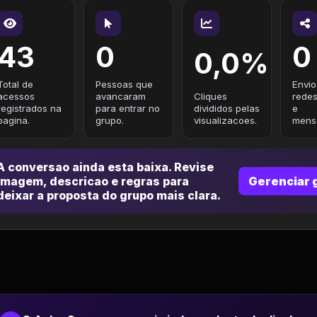
43
0
0
0,0%
Total de
Pessoas que
Envio
acessos
avancaram
Cliques
redes
registrados na
para entrar no
divididos pelas
e
pagina.
grupo.
visualizacoes.
mensa
A conversao ainda esta baixa. Revise
imagem, descricao e regras para
Gerenciar 
deixar a proposta do grupo mais clara.