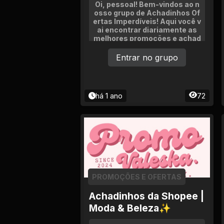
Tv
Oi, pessoal! Bem-vindos ao n
osso grupo de Achadinhos Of
ertas Imperdíveis! Aqui você v
Viagem e Turismo
ai encontrar diariamente as
melhores promoções e achad
inhos com descontos incrívei
Adulto (+18)
s!
Entrar no grupo
há 1 ano
72
PROMOÇÕES E OFERTAS
Achadinhos da Shopee |
Moda & Beleza✨