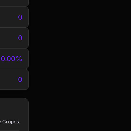
0
0
0.00%
0
e Grupos.