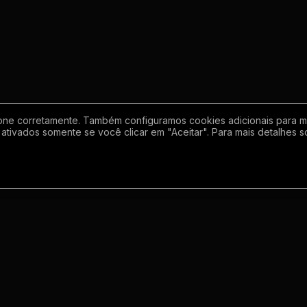
one corretamente. Também configuramos cookies adicionais para mel
ativados somente se você clicar em "Aceitar". Para mais detalhes s
Empresa
Inf
Sobre
Regras