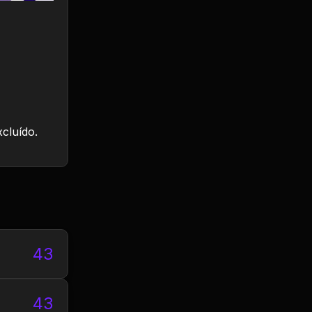
xcluído.
43
43