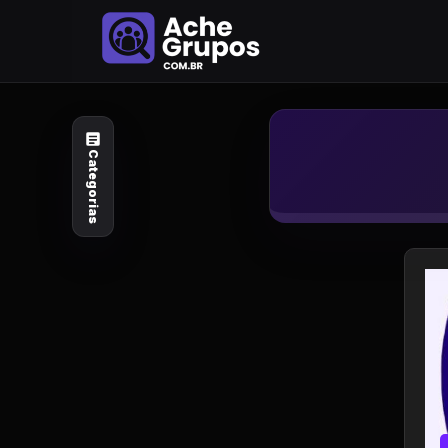
Categorias
Explore por
assunto
Categorias
Animais e Natureza
Arte e Design
Auto e Motocicleta
Beleza e Cuidado
Celebridades e Estilo
de Vida