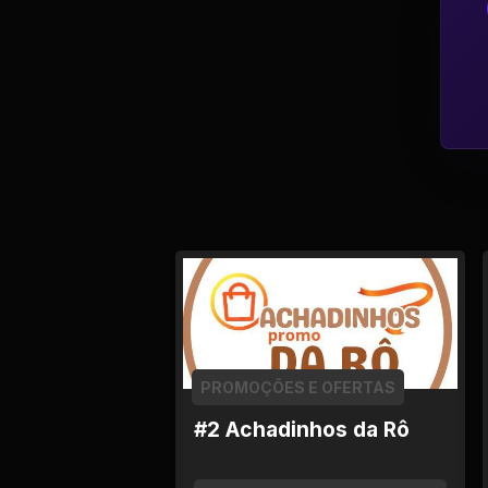
Política
Profissões
Relacionamentos e
Amizades
Religião e
Espiritualidade
Saúde e Medicina
Social
PROMOÇÕES E OFERTAS
Tecnologias da
#2 Achadinhos da Rô
Internet