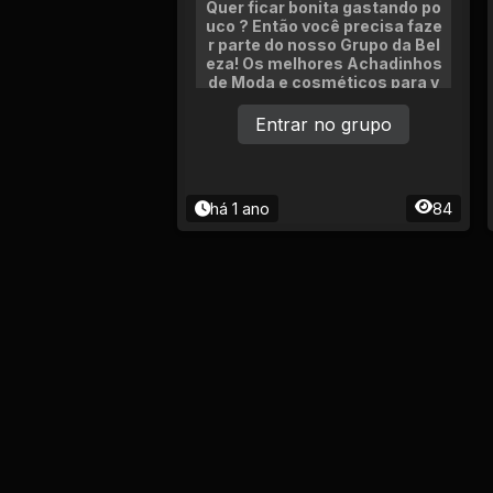
Quer ficar bonita gastando po
uco ? Então você precisa faze
r parte do nosso Grupo da Bel
eza! Os melhores Achadinhos
de Moda e cosméticos para v
ocê ! Vemmmm!
Entrar no grupo
há 1 ano
84