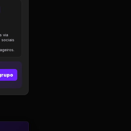
s via
 sociais
geiros.
grupo