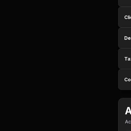
Empregos e Vagas
Cl
Entretenimento
Esporte
De
Fitness
Ta
Hobbies e Lazer
Humor e Memes
Co
Imobiliária
A
Investimentos
Ac
Jogos de Vídeo