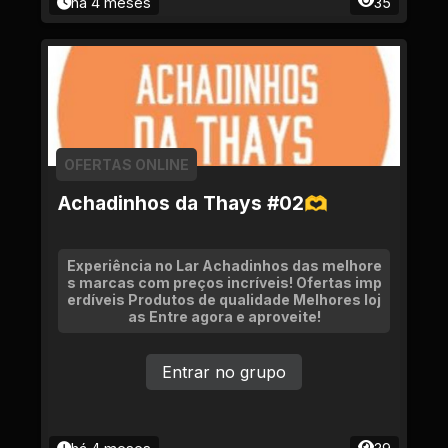
há 4 meses
35
OFERTAS ONLINE
Achadinhos da Thays #02🫶
Experiência no Lar Achadinhos das melhore
s marcas com preços incríveis! Ofertas imp
erdíveis Produtos de qualidade Melhores loj
as Entre agora e aproveite!
Entrar no grupo