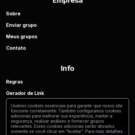
Empresa
Sobre
Enviar grupo
Meus grupos
Contato
Info
Regras
Gerador de Link
Termos de uso
Usamos cookies essenciais para garantir que nosso site
funcione corretamente. Também configuramos cookies
Politica de privacidade
adicionais para melhorar sua experiência, manter a
segurança, realizar análises e fornecer grupos
relevantes. Esses cookies adicionais serão ativados
somente se você clicar em "Aceitar". Para mais detalhes