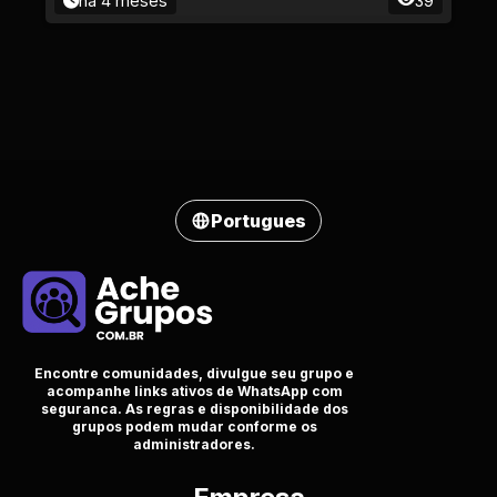
há 4 meses
39
Portugues
Encontre comunidades, divulgue seu grupo e
acompanhe links ativos de WhatsApp com
seguranca. As regras e disponibilidade dos
grupos podem mudar conforme os
administradores.