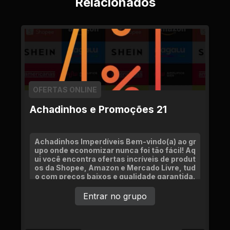
Relacionados
OFERTAS ONLINE
Achadinhos e Promoções 21
Achadinhos Imperdíveis Bem-vindo(a) ao gr
upo onde economizar nunca foi tão fácil! Aq
ui você encontra ofertas incríveis de produt
os da Shopee, Amazon e Mercado Livre, tud
o com preços baixos e qualidade garantida.
Entrar no grupo