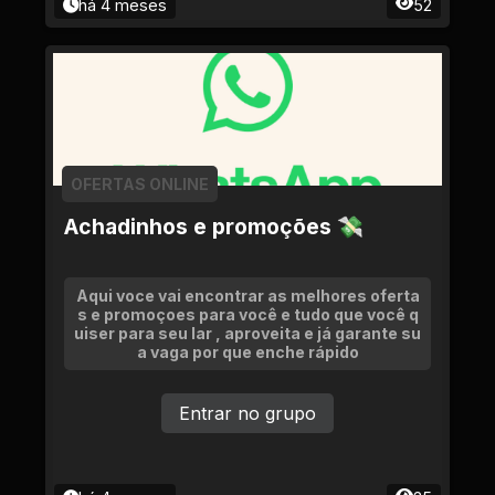
há 4 meses
52
OFERTAS ONLINE
Achadinhos e promoções 💸
Aqui voce vai encontrar as melhores oferta
s e promoçoes para você e tudo que você q
uiser para seu lar , aproveita e já garante su
a vaga por que enche rápido
Entrar no grupo