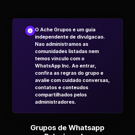
O Ache Grupos e um guia
independente de divulgacao.
Nao administramos as
comunidades listadas nem
temos vinculo com o
WhatsApp Inc. Ao entrar,
confira as regras do grupo e
avalie com cuidado conversas,
contatos e conteudos
compartilhados pelos
administradores.
Grupos de Whatsapp