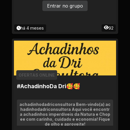
Entrar no grupo
há 4 meses
92
OFERTAS ONLINE
#AchadinhoDa Dri🥰🥰
achadinhodadriconsultora Bem-vindo(a) ac
hadinhodadriconsultora Aqui você encontr
a achadinhos imperdíveis da Natura e Chop
ee com carinho, cuidado e economia! Fique
de olho e aproveite!