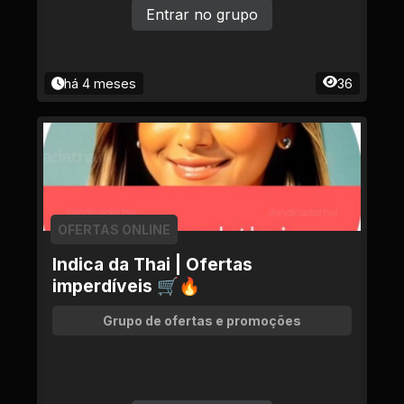
Entrar no grupo
há 4 meses
36
OFERTAS ONLINE
Indica da Thai | Ofertas
imperdíveis 🛒🔥
Grupo de ofertas e promoções