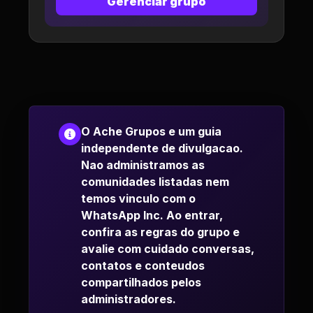
Gerenciar grupo
O Ache Grupos e um guia
independente de divulgacao.
Nao administramos as
comunidades listadas nem
temos vinculo com o
WhatsApp Inc. Ao entrar,
confira as regras do grupo e
avalie com cuidado conversas,
contatos e conteudos
compartilhados pelos
administradores.