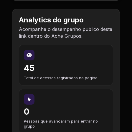
Analytics do grupo
Acompanhe o desempenho publico deste
link dentro do Ache Grupos.
45
Total de acessos registrados na pagina.
0
Pessoas que avancaram para entrar no
grupo.