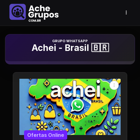
Grupo de Whatsapp
Achei - Brasil 🇧🇷
Ofertas Online