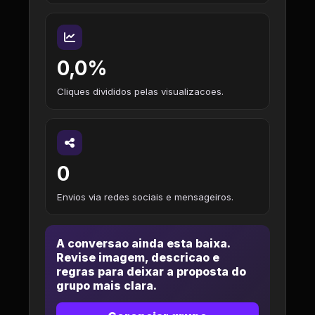
0,0%
Cliques divididos pelas visualizacoes.
0
Envios via redes sociais e mensageiros.
A conversao ainda esta baixa.
Revise imagem, descricao e
regras para deixar a proposta do
grupo mais clara.