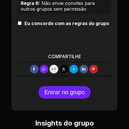
Regra 6:
Não envie convites para
outros grupos sem permissão
Eu concordo com as regras do grupo
COMPARTILHE
Entrar no grupo
Insights do grupo