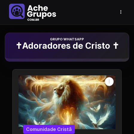
Grupo de Whatsapp
✝️Adoradores de Cristo ✝️
Comunidade Cristã