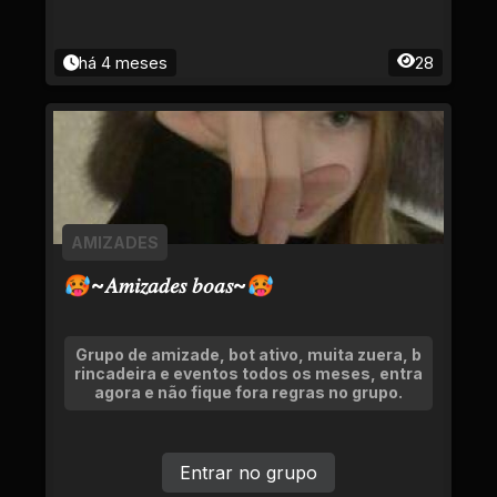
há 4 meses
28
AMIZADES
🥵~𝐴𝑚𝑖𝑧𝑎𝑑𝑒𝑠 𝑏𝑜𝑎𝑠~🥵
Grupo de amizade, bot ativo, muita zuera, b
rincadeira e eventos todos os meses, entra
agora e não fique fora regras no grupo.
Entrar no grupo