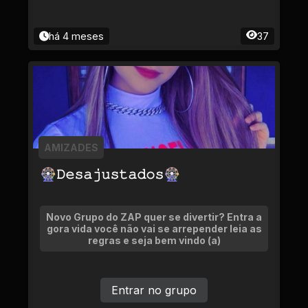
há 4 meses
37
AMIZADES
🎡𝙳𝚎𝚜𝚊𝚓𝚞𝚜𝚝𝚊𝚍𝚘𝚜🎡
Novo Grupo do ZAP quer se divertir? Entra a
gora vida você não vai se arrepender leia as
regras e seja bem vindo (a)
Entrar no grupo