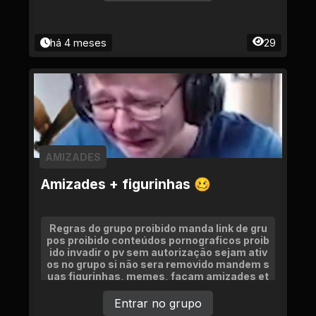
há 4 meses
29
AMIZADES
Amizades + figurinhas 🥴
Regras do grupo proibido manda link de gru
pos proibido conteúdos pornograficos proib
ido invadir o pv sem autorização sejam ativ
os no grupo si não sera removido mandem s
uas figurinhas, memes, façam amizades et
c. qual quer problema fala com o adm. (Seja
m bem vindos) O grupo tá começando agora
Entrar no grupo
de uma chance antes de sai