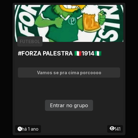
FUTEBOL
#FORZA PALESTRA 🇮🇹1914🇳🇬
Vamos se pra cima porcoooo
Entrar no grupo
há 1 ano
141