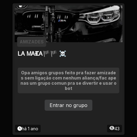
AMIZADES
ᏞᎪ ᎷᎪҒᏆᎪ🏴🏴 ☠
Opa amigos grupos feito pra fazer amizade
s sem ligação com nenhum aliança/fac ape
nas um grupo comun pra se divertir e usar o
bot
Entrar no grupo
há 1 ano
43