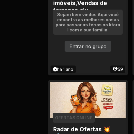
Tv
imóveis,Vendas de
terrenos,alu...
Sejam bem vindos Aqui você
Viagem e Turismo
encontra as melhores casas
para passar as férias no litora
l com a sua família.
Adulto (+18)
Entrar no grupo
há 1 ano
59
OFERTAS ONLINE
Radar de Ofertas 💥