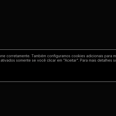
one corretamente. Também configuramos cookies adicionais para mel
ativados somente se você clicar em "Aceitar". Para mais detalhes s
Empresa
Inf