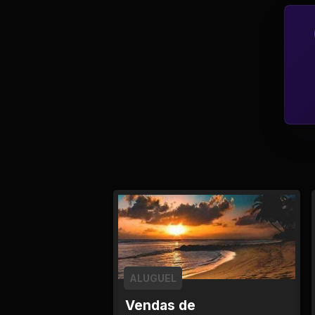
Política
Profissões
Relacionamentos e
Amizades
Religião e
Espiritualidade
Saúde e Medicina
Social
Tecnologias da
ALUGUEL
Internet
Vendas de