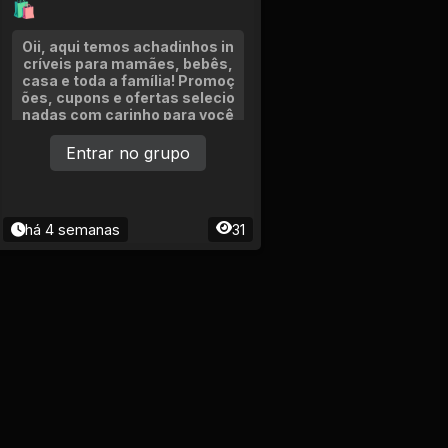
🛍
Oii, aqui temos achadinhos in
críveis para mamães, bebês,
casa e toda a família! Promoç
ões, cupons e ofertas selecio
nadas com carinho para você
economizar todos os dias. 💖
Entrar no grupo
há 4 semanas
31