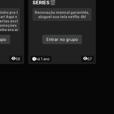
SÉRIES🎬
inho pra t
Renovação mensal garantida,
ar! Aqui v
aluguel sua tela netflix 4k!
ertas excl
promoções
nho pra aj
izar todo
que à vonta
upo
Entrar no grupo
 as novid
je aparece
perfeito p
notificaçõ
56
há 1 ano
67
sta silen
r quando q
inha nas o
zer alguém
artilhar o
://chat.wh
2PDrmj9e
te cada o
ua! 💌