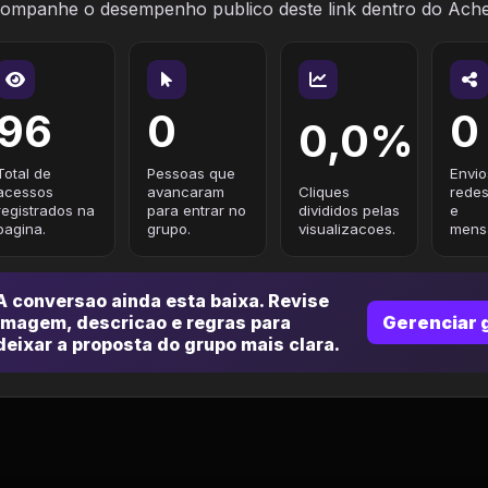
ompanhe o desempenho publico deste link dentro do Ach
96
0
0
0,0%
Total de
Pessoas que
Envio
acessos
avancaram
Cliques
redes
registrados na
para entrar no
divididos pelas
e
pagina.
grupo.
visualizacoes.
mensa
A conversao ainda esta baixa. Revise
imagem, descricao e regras para
Gerenciar 
deixar a proposta do grupo mais clara.