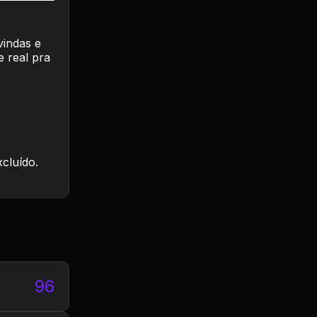
vindas e
e real pra
xcluído.
96