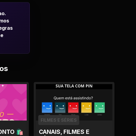
ao.
emos
regras
 e
os
FILMES E SÉRIES
ONTO 🛍
CANAIS, FILMES E