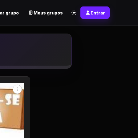
ar grupo
Meus grupos
Entrar
tsapp