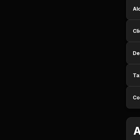
Empregos e Vagas
Al
Entretenimento
Cl
Esporte
Fitness
De
Hobbies e Lazer
Ta
Humor e Memes
Co
Imobiliária
Investimentos
A
Jogos de Vídeo