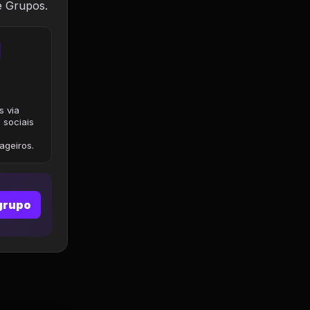
e Grupos.
s via
 sociais
geiros.
grupo