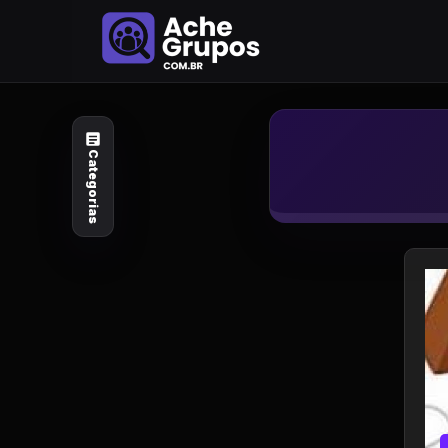
Categorias
Explore por
assunto
Categorias
Animais e Natureza
Arte e Design
Auto e Motocicleta
Beleza e Cuidado
Celebridades e Estilo
de Vida