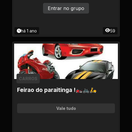
Entrar no grupo
há 1 ano
59
CARROS
Feirao do paraitinga !🏍🚲🛵
Vale tudo