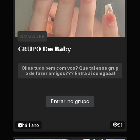
AMIZADES
𝔾ℝ𝕌ℙ𝕆 𝔻æ 𝔹𝕒𝕓𝕪
Oiiee tudo bem com vcs? Que tal esse grup
o de fazer amigos??? Entra ai colegaaa!
Entrar no grupo
há 1 ano
51