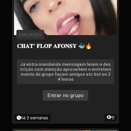
AMIZADES
𝐂𝐇𝐀𝐓’ 𝐅𝐋𝐎𝐏 𝐀𝐅𝐎𝐍𝐒𝐘 🐳🔥
Já entra mandando mensagem leiam a des
crição com atenção aproveitem o entreteni
mento do grupo façam amigos etc bot on 2
4 horas
Entrar no grupo
há 3 semanas
11