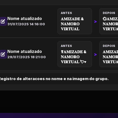
ANTES
DEPOIS
Nome atualizado
𝐀𝐌𝐈𝐙𝐀𝐃𝐄 &
💞𝐀𝐌𝐈𝐙
>
𝐍𝐀𝐌𝐎𝐑𝐎
𝐍𝐀𝐌𝐎
31/07/2025 14:16:00
𝐕𝐈𝐑𝐓𝐔𝐀𝐋
𝐕𝐈𝐑𝐓𝐔
ANTES
DEPOIS
Nome atualizado
❣️𝐀𝐌𝐈𝐙𝐀𝐃𝐄 &
𝐀𝐌𝐈𝐙𝐀
>
𝐍𝐀𝐌𝐎𝐑𝐎
𝐍𝐀𝐌𝐎
29/07/2025 18:21:00
𝐕𝐈𝐑𝐓𝐔𝐀𝐋 💘♥️
𝐕𝐈𝐑𝐓𝐔
Registro de alteracoes no nome e na imagem do grupo.