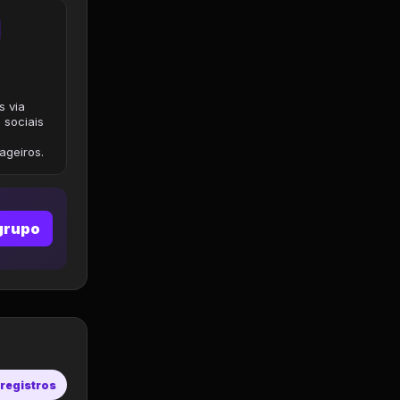
s via
 sociais
geiros.
grupo
 registros