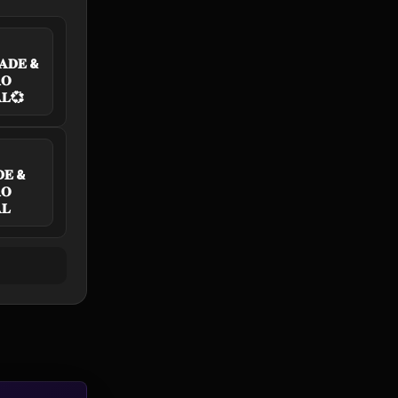
𝐀𝐃𝐄 &
𝐎
𝐋💞
𝐃𝐄 &
𝐎
𝐋