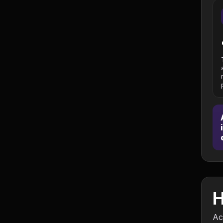
Jurisprudência
Línguas Estrangeiras
Livros, Audiolivros e
Podcasts
Motivação e
Autodesenvolvimento
Música
Negócios e Startups
Notícias e Mídia
H
Outro
Ac