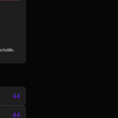
xcluído.
44
44