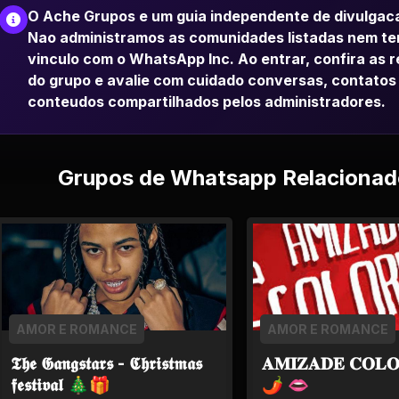
O Ache Grupos e um guia independente de divulgac
Nao administramos as comunidades listadas nem t
vinculo com o WhatsApp Inc. Ao entrar, confira as 
do grupo e avalie com cuidado conversas, contatos
conteudos compartilhados pelos administradores.
Grupos de Whatsapp Relacionad
AMOR E ROMANCE
AMOR E ROMANCE
𝕿𝖍𝖊 𝕲𝖆𝖓𝖌𝖘𝖙𝖆𝖗𝖘 - 𝕮𝖍𝖗𝖎𝖘𝖙𝖒𝖆𝖘
𝐀𝐌𝐈𝐙𝐀𝐃𝐄 𝐂𝐎𝐋𝐎
𝖋𝖊𝖘𝖙𝖎𝖛𝖆𝖑 🎄🎁
🌶 👄