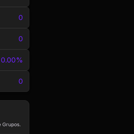
0
0
0.00%
0
e Grupos.