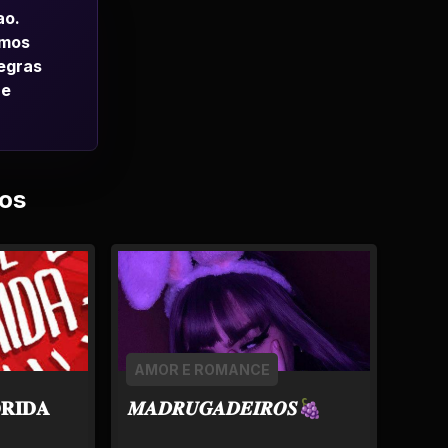
ao.
emos
regras
 e
os
AMOR E ROMANCE
𝐑𝐈𝐃𝐀
𝑴𝑨𝑫𝑹𝑼𝑮𝑨𝑫𝑬𝑰𝑹𝑶𝑺🍇