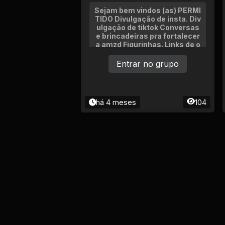
Sejam bem vindos (as) PERMI
TIDO Divulgação de insta. Div
ulgação de tiktok Conversas
e brincadeiras pra fortalecer
a amzd Figurinhas. Links de o
utros grupos. (só com permis
são do adm)
Entrar no grupo
há 4 meses
104