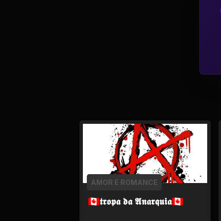
Tv
Viagem e Turismo
Adulto (+18)
AMOR E ROMANCE
🇨🇦𝖙𝖗𝖔𝖕𝖆 𝖉𝖆 𝕬𝖓𝖆𝖗𝖖𝖚𝖎𝖆🇨🇦