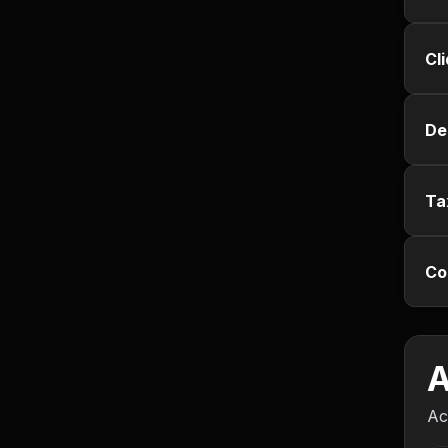
Empregos e Vagas
Cl
Entretenimento
Esporte
De
Fitness
Ta
Hobbies e Lazer
Humor e Memes
Co
Imobiliária
A
Investimentos
Ac
Jogos de Vídeo