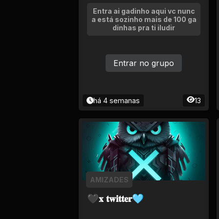
Entra ai gadinho aqui vc nunc
a está sozinho mais de 100 ga
dinhas pra ti iludir
Entrar no grupo
há 4 semanas
13
AMIZADES
🖤𝐱 𝐭𝐰𝐢𝐭𝐭𝐞𝐫🩵