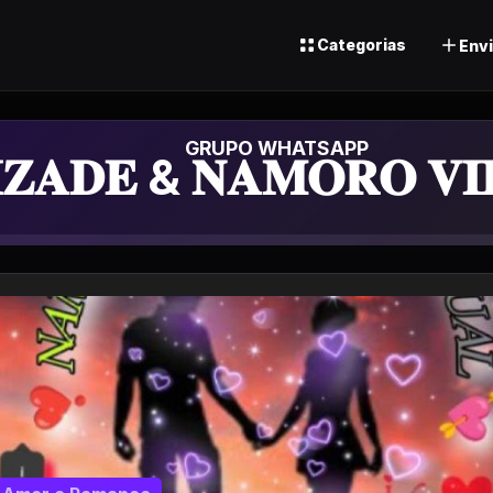
Categorias
Envi
 de Whatsapp
𝐙𝐀𝐃𝐄 & 𝐍𝐀𝐌𝐎𝐑𝐎 𝐕𝐈