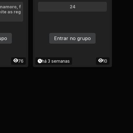
 namoro, f
24
ite as reg
upo
Entrar no grupo
76
há 3 semanas
10