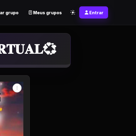
ar grupo
Meus grupos
Entrar
𝐑𝐓𝐔𝐀𝐋💞