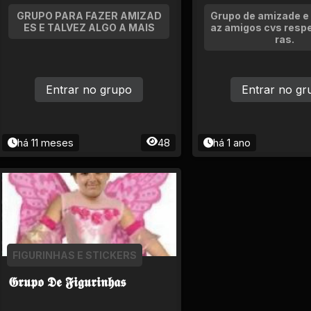
GRUPO PARA FAZER AMIZAD
Grupo de amizade e
ES E TALVEZ ALGO A MAIS
az amigos cvs respe
ras.
Entrar no grupo
Entrar no gr
há 11 meses
48
há 1 ano
FIGURINHAS E STICKERS
𝕲𝖗𝖚𝖕𝖔 𝕯𝖊 𝕱𝖎𝖌𝖚𝖗𝖎𝖓𝖍𝖆𝖘