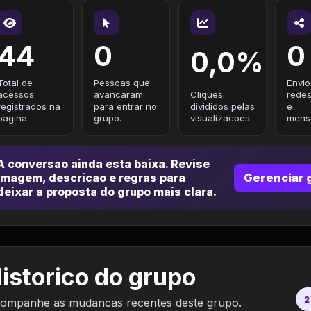
44
0
0
0,0%
Total de
Pessoas que
Envio
acessos
avancaram
Cliques
redes
registrados na
para entrar no
divididos pelas
e
pagina.
grupo.
visualizacoes.
mensa
A conversao ainda esta baixa. Revise
imagem, descricao e regras para
Gerenciar 
deixar a proposta do grupo mais clara.
istorico do grupo
2
ompanhe as mudancas recentes deste grupo.