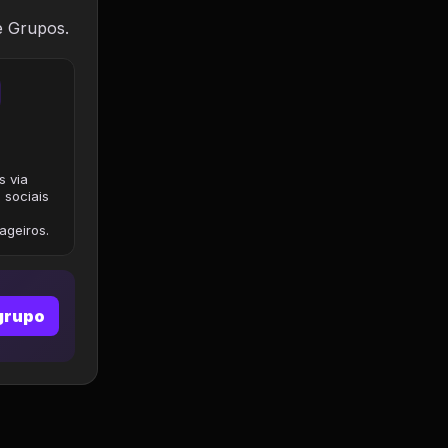
e Grupos.
s via
 sociais
geiros.
grupo