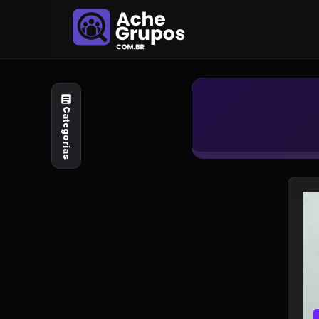
Categorias
Explore por
assunto
Categorias
Animais e Natureza
Arte e Design
Auto e Motocicleta
Beleza e Cuidado
Celebridades e Estilo
de Vida