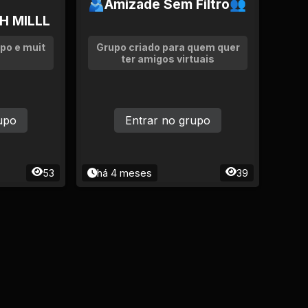
🫂Amizade Sem Filtro👥
H MILLL
po e muit
Grupo criado para quem quer
ter amigos virtuais
upo
Entrar no grupo
53
há 4 meses
39