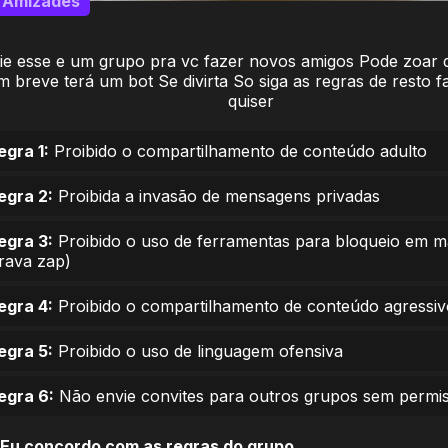
Amizades
iie esse e um grupo pra vc fazer novos amigos Pode zoar 
m breve terá um bot Se divirta So siga as regras de resto f
quiser
egra 1:
Proibido o compartilhamento de conteúdo adulto
egra 2:
Proibida a invasão de mensagens privadas
egra 3:
Proibido o uso de ferramentas para bloqueio em 
trava zap)
egra 4:
Proibido o compartilhamento de conteúdo agressiv
egra 5:
Proibido o uso de linguagem ofensiva
egra 6:
Não envie convites para outros grupos sem permi
Eu concordo com as regras do grupo