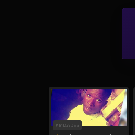
Tv
Viagem e Turismo
Adulto (+18)
AMIZADES