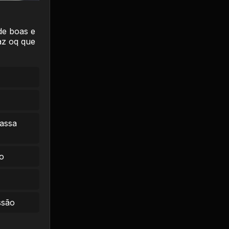
de boas e
az oq que
massa
o
ssão