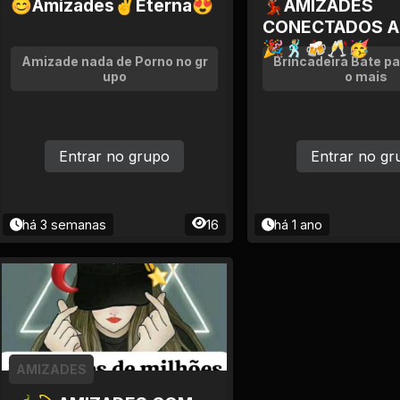
😊Amizades✌Eterna😍
💃🏽AMIZADES
CONECTADOS A
🎉🕺🏼🍻🥂🥳
Amizade nada de Porno no gr
Brincadeira Bate pa
upo
o mais
Entrar no grupo
Entrar no gr
há 3 semanas
16
há 1 ano
AMIZADES