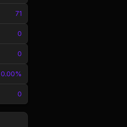
71
0
0
0.00%
0