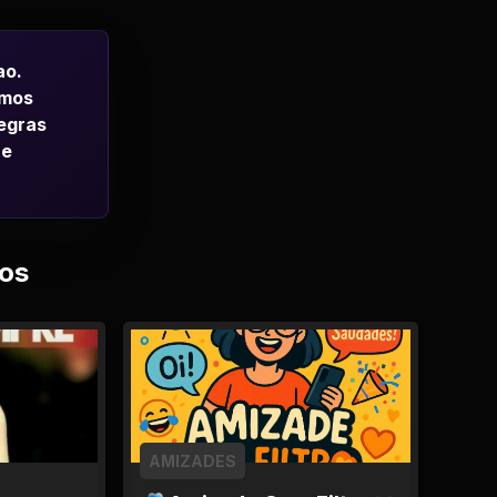
ao.
emos
regras
 e
os
AMIZADES