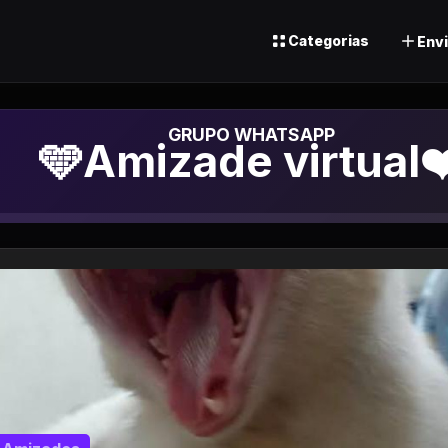
Categorias
Envi
Grupo de Whatsap
🩵Amizade virtual❤