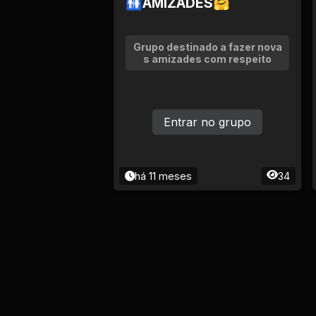
🚻AMIZADES🤗
Grupo destinado a fazer nova
s amizades com respeito
Entrar no grupo
há 11 meses
34