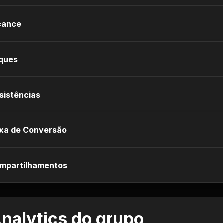
cance
iques
sistências
xa de Conversão
mpartilhamentos
nalytics do grupo