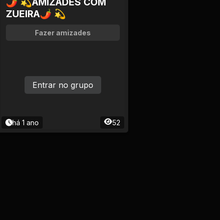
🌶 💫AMIZADES COM
ZUEIRA🌶 💫
Fazer amizades
Entrar no grupo
há 1 ano
52