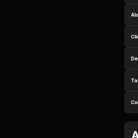
Jurisprudência
Al
Línguas Estrangeiras
Cl
Livros, Audiolivros e
Podcasts
De
Motivação e
Autodesenvolvimento
Ta
Música
Negócios e Startups
Co
Notícias e Mídia
Outro
A