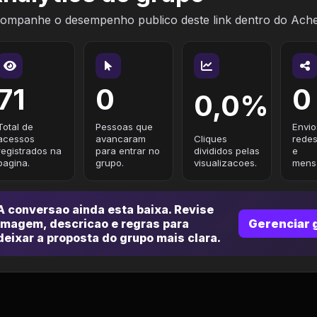
ompanhe o desempenho publico deste link dentro do Ach
71
0
0
0,0%
Total de
Pessoas que
Envio
acessos
avancaram
Cliques
redes
registrados na
para entrar no
divididos pelas
e
pagina.
grupo.
visualizacoes.
mensa
A conversao ainda esta baixa. Revise
imagem, descricao e regras para
Gerenciar 
deixar a proposta do grupo mais clara.