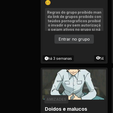
🥴
Regras do grupo proibido man
da link de grupos proibido con
teúdos pornograficos proibid
o invadir o pv sem autorizaçã
o sejam ativos no grupo si nã
o sera removido mandem sua
s figurinhas, memes, façam a
Entrar no grupo
mizades etc. qual quer proble
ma fala com o adm. (Sejam be
m vindos) O grupo tá começa
ndo agora de uma chance ant
há 3 semanas
14
es de sai
AMIZADES
Doidos e malucos