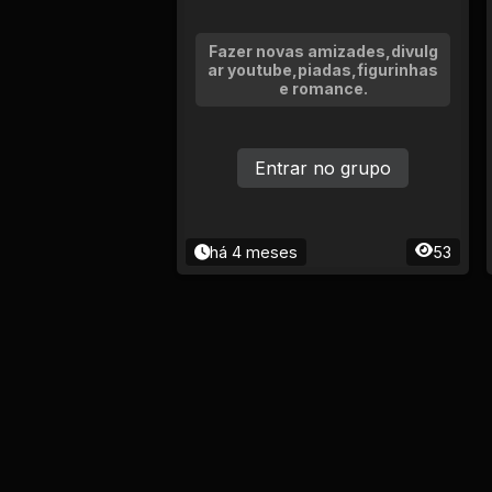
Fazer novas amizades,divulg
ar youtube,piadas,figurinhas
e romance.
Entrar no grupo
há 4 meses
53