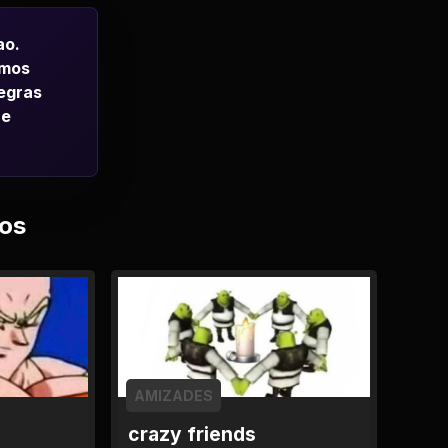
ao.
emos
regras
 e
os
AMIZADES
crazy friends