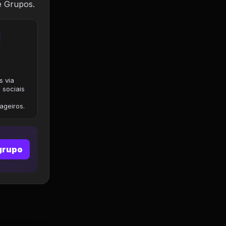
e Grupos.
s via
 sociais
geiros.
grupo