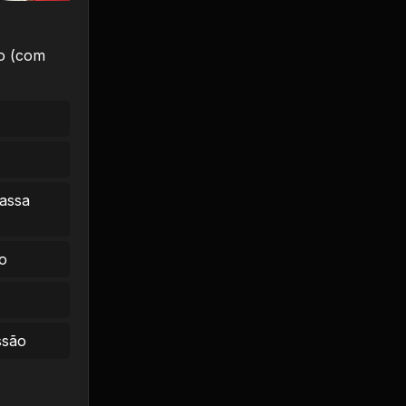
o (com
massa
o
ssão