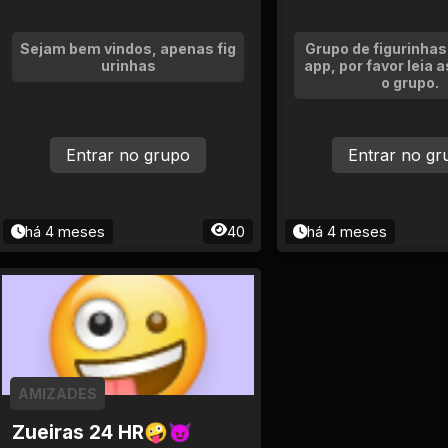
Sejam bem vindos, apenas fig
Grupo de figurinhas
urinhas
app, por favor leia a
o grupo.
Entrar no grupo
Entrar no gr
há 4 meses
40
há 4 meses
AMIZADES
Zueiras 24 HR🤪😈