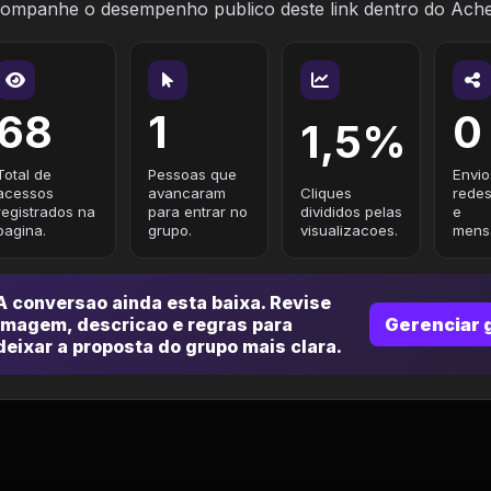
ompanhe o desempenho publico deste link dentro do Ach
68
1
0
1,5%
Total de
Pessoas que
Envio
acessos
avancaram
Cliques
redes
registrados na
para entrar no
divididos pelas
e
pagina.
grupo.
visualizacoes.
mensa
A conversao ainda esta baixa. Revise
imagem, descricao e regras para
Gerenciar 
deixar a proposta do grupo mais clara.