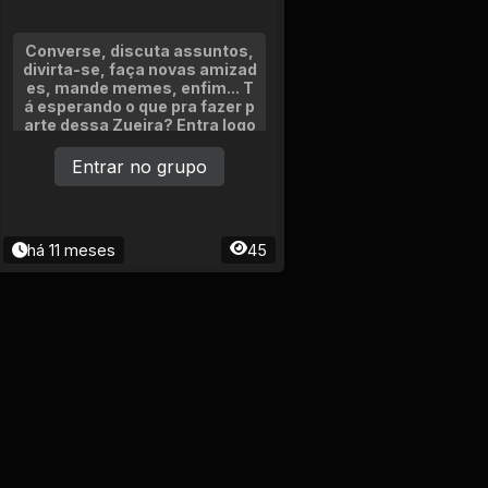
Converse, discuta assuntos,
divirta-se, faça novas amizad
es, mande memes, enfim... T
á esperando o que pra fazer p
arte dessa Zueira? Entra logo
p!
Entrar no grupo
há 11 meses
45