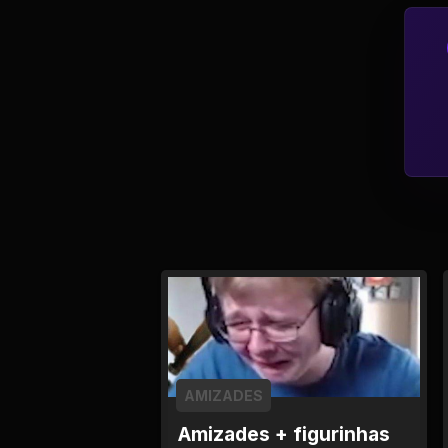
Tv
Viagem e Turismo
Adulto (+18)
AMIZADES
Amizades + figurinhas