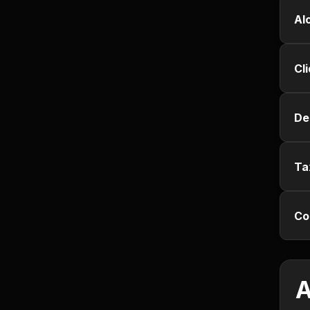
Jurisprudência
Al
Línguas Estrangeiras
Cl
Livros, Audiolivros e
Podcasts
De
Motivação e
Autodesenvolvimento
Ta
Música
Co
Negócios e Startups
Notícias e Mídia
A
Outro