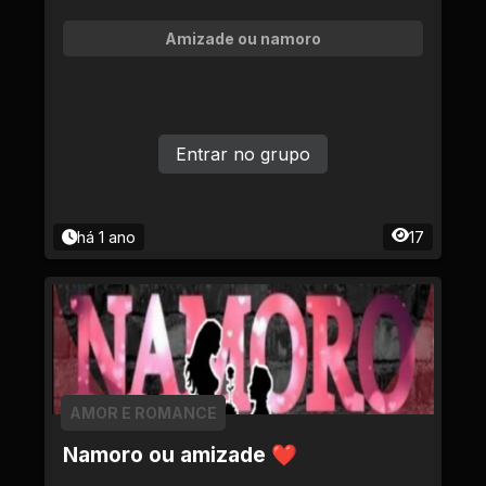
Amizade ou namoro
Entrar no grupo
há 1 ano
17
AMOR E ROMANCE
Namoro ou amizade ❤