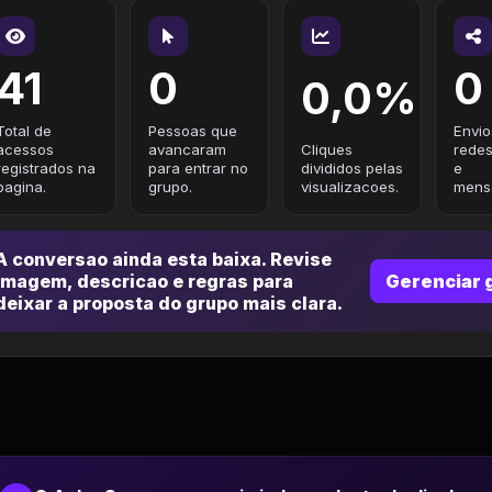
41
0
0
0,0%
Total de
Pessoas que
Envio
acessos
avancaram
Cliques
redes
registrados na
para entrar no
divididos pelas
e
pagina.
grupo.
visualizacoes.
mensa
A conversao ainda esta baixa. Revise
imagem, descricao e regras para
Gerenciar 
deixar a proposta do grupo mais clara.