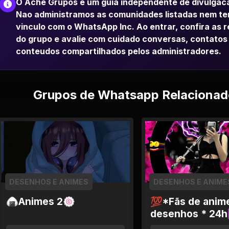
O Ache Grupos e um guia independente de divulgac
Nao administramos as comunidades listadas nem t
vinculo com o WhatsApp Inc. Ao entrar, confira as 
do grupo e avalie com cuidado conversas, contatos
conteudos compartilhados pelos administradores.
Grupos de Whatsapp Relacionad
DESENHOS E ANIMES
DESENHOS E ANIME
🍙Animes 2🍥
💯*Fãs de anim
desenhos * 24