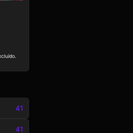
xcluído.
41
41