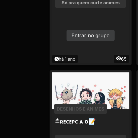
Tv
Só pra quem curte animes
Viagem e Turismo
Adulto (+18)
Entrar no grupo
há 1 ano
65
DESENHOS E ANIMES
≛ʀᴇᴄᴇᴘᴄ ᴀ ᴏ📝