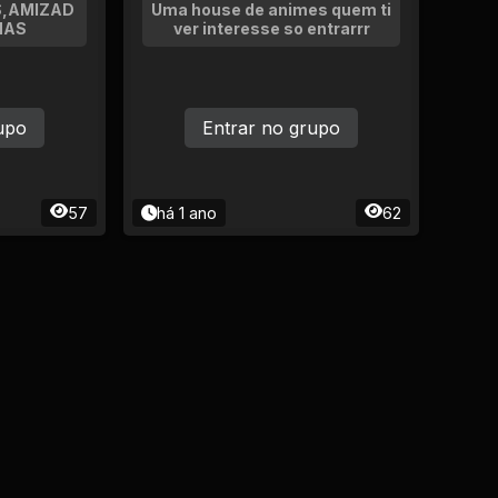
S,AMIZAD
Uma house de animes quem ti
HAS
ver interesse so entrarrr
upo
Entrar no grupo
57
há 1 ano
62