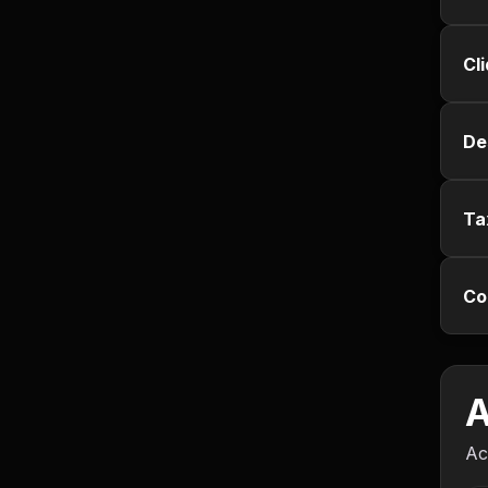
Empregos e Vagas
Cl
Entretenimento
Esporte
De
Fitness
Ta
Hobbies e Lazer
Humor e Memes
Co
Imobiliária
A
Investimentos
Ac
Jogos de Vídeo