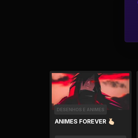
Política
Profissões
Relacionamentos e
Amizades
Religião e
Espiritualidade
Saúde e Medicina
Social
DESENHOS E ANIMES
Tecnologias da
ANIMES FOREVER 🫰🏻
Internet