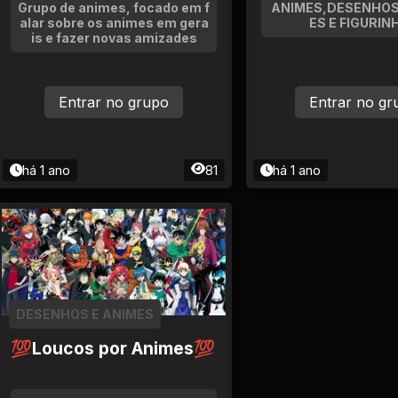
Grupo de animes, focado em f
ANIMES,DESENHO
alar sobre os animes em gera
ES E FIGURIN
is e fazer novas amizades
Entrar no grupo
Entrar no gr
há 1 ano
81
há 1 ano
DESENHOS E ANIMES
💯Loucos por Animes💯