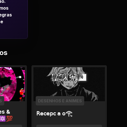
ao.
emos
regras
 e
os
S
DESENHOS E ANIMES
es &
𝖱𝖾𝖼𝖾𝗉𝖼 𝖺 𝗈𓂀
h🔯💯