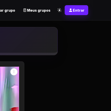
ar grupo
Meus grupos
Entrar
app