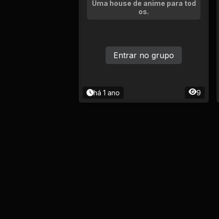
Uma house de anime para tod
os.
Entrar no grupo
há 1 ano
9