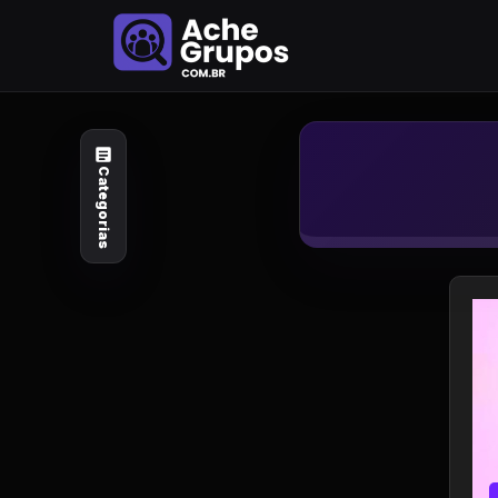
Categorias
Explore por
assunto
Categorias
Animais e Natureza
Arte e Design
Auto e Motocicleta
Beleza e Cuidado
Celebridades e Estilo
de Vida