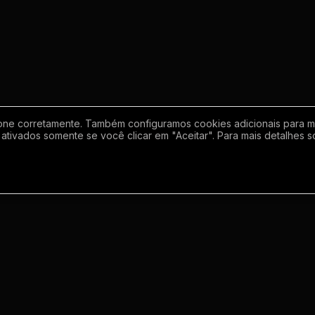
one corretamente. Também configuramos cookies adicionais para mel
ativados somente se você clicar em "Aceitar". Para mais detalhes s
Empresa
Inf
Sobre
Regras