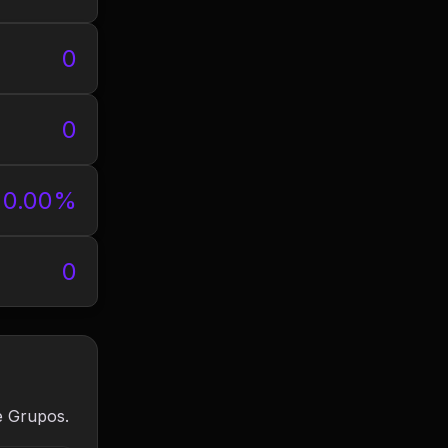
0
0
0.00%
0
e Grupos.