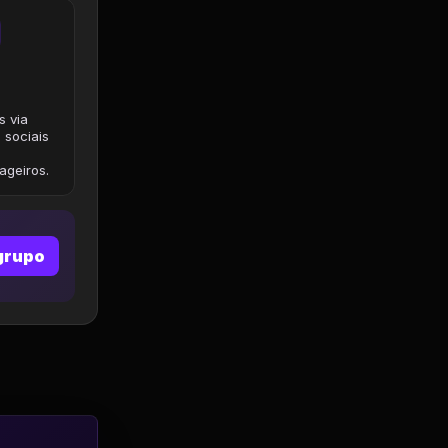
s via
 sociais
geiros.
grupo