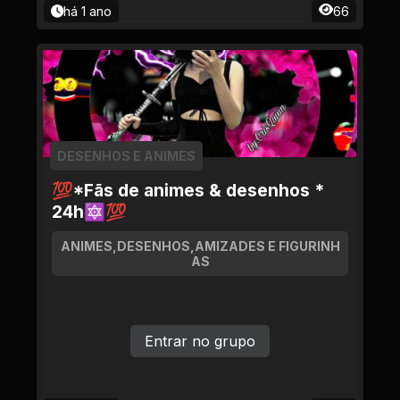
há 1 ano
66
DESENHOS E ANIMES
💯*Fãs de animes & desenhos *
24h🔯💯
ANIMES,DESENHOS,AMIZADES E FIGURINH
AS
Entrar no grupo