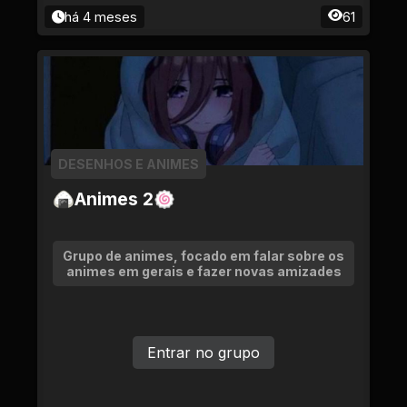
há 4 meses
61
DESENHOS E ANIMES
🍙Animes 2🍥
Grupo de animes, focado em falar sobre os
animes em gerais e fazer novas amizades
Entrar no grupo