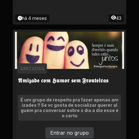
há 4 meses
43
AMIZADES
𝕬𝖒𝖎𝖟𝖆𝖉𝖊 𝖈𝖔𝖒 𝕳𝖚𝖒𝖔𝖗 𝖘𝖊𝖒 𝕱𝖗𝖔𝖓𝖙𝖊𝖎𝖗𝖆𝖘
É um grupo de respeito pra fazer apenas am
izades !! Se vc gosta de socializar querer al
guém pra conversar sobre o dia a dia esse é
o certo
Entrar no grupo