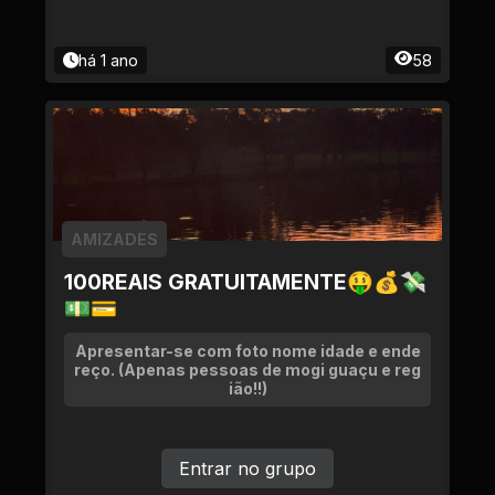
há 1 ano
58
AMIZADES
100REAIS GRATUITAMENTE🤑💰💸
💵💳
Apresentar-se com foto nome idade e ende
reço. (Apenas pessoas de mogi guaçu e reg
ião!!)
Entrar no grupo