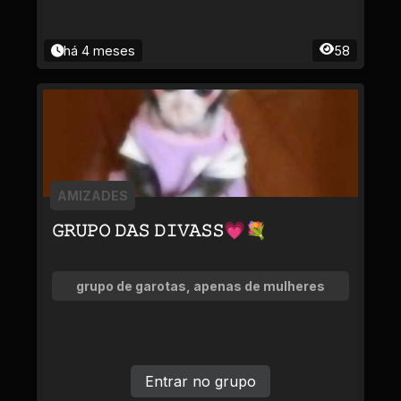
há 4 meses
58
AMIZADES
𝙶𝚁𝚄𝙿𝙾 𝙳𝙰𝚂 𝙳𝙸𝚅𝙰𝚂𝚂💗💐
grupo de garotas, apenas de mulheres
Entrar no grupo