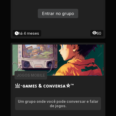
Entrar no grupo
há 4 meses
60
JOGOS MOBILE
亗･ɢᴀᴍᴇꜱ & ᴄᴏɴᴠᴇʀꜱᴀ☆™
Um grupo onde você pode conversar e falar
de jogos.