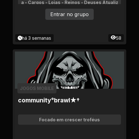
a - Cargos - Lojas - Reinos - Deuses Atualiz
ações constantes.
Entrar no grupo
há 3 semanas
58
JOGOS MOBILE
community°brawl★†
Focado em crescer troféus