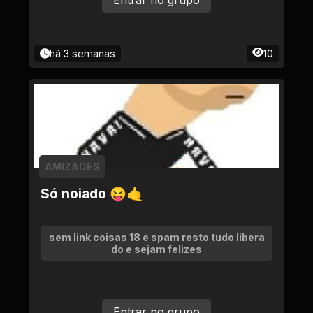
Entrar no grupo
há 3 semanas
10
AMIZADES
Só noiado 😝🤙
sem link coisas 18 e spam resto tudo libera
do e sejam felizes
Entrar no grupo