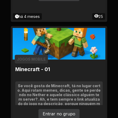
há 4 meses
25
JOGOS MOBILE
Minecraft - 01
Se você gosta de Minecraft, tá no lugar cert
o. Aqui rolam memes, dicas, gente se perde
ndo no Nether e aquele clássico alguém te
m server?. Ah, e tem sempre o link atualiza
do do jogo na descrição, porque ninguém m
erece ficar sem jogar. Só não vale floodar
Entrar no grupo