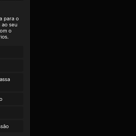
a para o
 ao seu
com o
ios.
massa
o
ssão