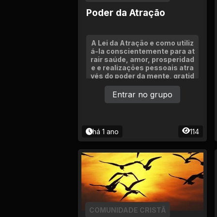
Poder da Atração
A Lei da Atração e como utiliz
á-la conscientemente para at
rair saúde, amor, prosperidad
e e realizações pessoais atra
vés do poder da mente, gratid
ão e energia vibracional.
Entrar no grupo
há 1 ano
114
COMUNIDADE CRISTÃ