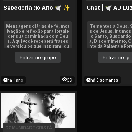
Sabedoria do Alto 🕊 ✨
Chat | 🕊 AD Luz
Mensagens diárias de fé, mot
Tementes a Deus, 
ivação e reflexão para fortale
s de Jesus, Íntimos 
cer sua caminhada com Deu
o Santo, Buscando
s. Aqui você receberá frases
a, Discernimento, 
e versículos que inspiram, cu
nto da Palavra e Fo
ram e trazem paz ao coração.
como Corpo da Igrej
Sem correntes, política ou dis
Fé, Esperança, Amo
Entrar no grupo
Entrar no gr
cussões. Só palavras que edif
spirituais.
icam e renovam a alma.
há 1 ano
69
há 3 semanas
COMUNIDADE CRISTÃ