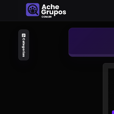
Categorias
Explore por
assunto
Categorias
Animais e Natureza
Arte e Design
Auto e Motocicleta
Beleza e Cuidado
Celebridades e Estilo
de Vida