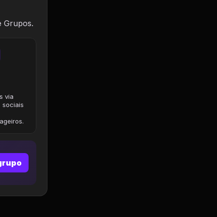
e Grupos.
s via
 sociais
geiros.
grupo