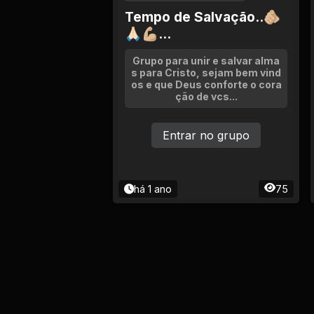
Tempo de Salvação..🫵🏼
🙏🏻💪🏼...
Grupo para unir e salvar alma
s para Cristo, sejam bem vind
os e que Deus conforte o cora
ção de vcs...
Entrar no grupo
há 1 ano
75