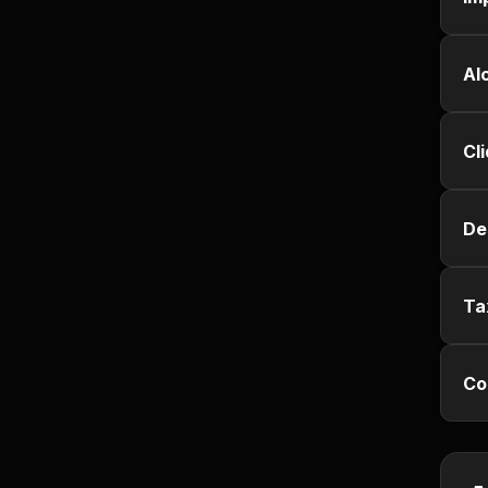
Jurisprudência
Al
Línguas Estrangeiras
Livros, Audiolivros e
Cl
Podcasts
Motivação e
De
Autodesenvolvimento
Música
Ta
Negócios e Startups
Co
Notícias e Mídia
Outro