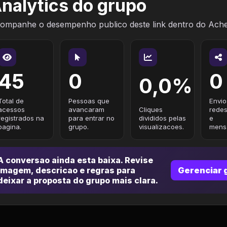
nalytics do grupo
ompanhe o desempenho publico deste link dentro do Ach
45
0
0
0,0%
Total de
Pessoas que
Envio
acessos
avancaram
Cliques
redes
registrados na
para entrar no
divididos pelas
e
pagina.
grupo.
visualizacoes.
mensa
A conversao ainda esta baixa. Revise
imagem, descricao e regras para
Gerenciar 
deixar a proposta do grupo mais clara.