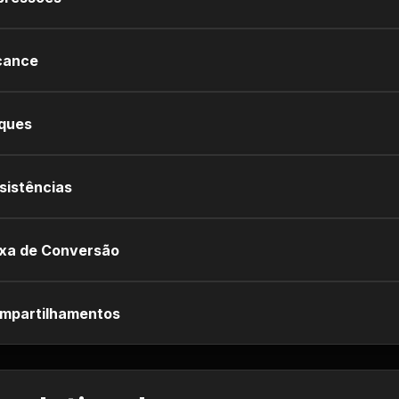
cance
iques
sistências
xa de Conversão
mpartilhamentos