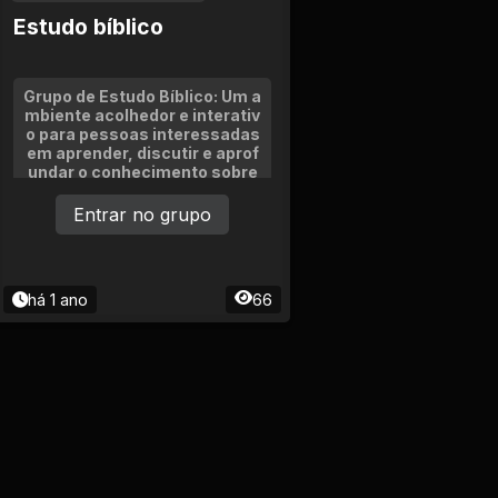
Estudo bíblico
Grupo de Estudo Bíblico: Um a
mbiente acolhedor e interativ
o para pessoas interessadas
em aprender, discutir e aprof
undar o conhecimento sobre
as Escrituras Sagradas. O gru
po é composto por participan
Entrar no grupo
tes de diversas idades e expe
riências.
há 1 ano
66