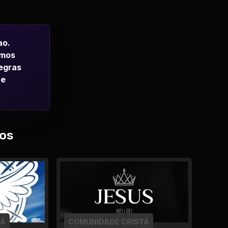
ao.
emos
regras
 e
os
TÃ
COMUNIDADE CRISTÃ