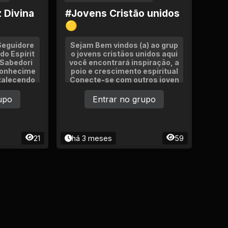
 Divina
#Jovens Cristão unidos
🟡
Seguidore
Sejam Bem vindos (a) ao grup
do Espírit
o jovens cristãos unidos aqui
 Sabedori
você encontrará inspiração, a
Conhecime
poio e crescimento espiritual
rtalecendo
Conecte-se com outros joven
a a vossa
s cristãos, compartilhe exper
r e Dons E
iências e crença em fé SE AP
upo
Entrar no grupo
RESENTEEEM Soment Jovens
de ate 29 anos.
21
há 3 meses
59