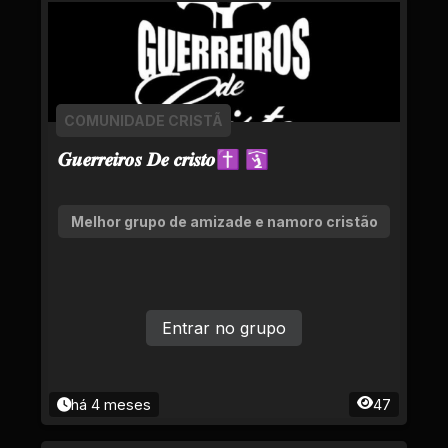
COMUNIDADE CRISTÃ
𝑮𝒖𝒆𝒓𝒓𝒆𝒊𝒓𝒐𝒔 𝑫𝒆 𝒄𝒓𝒊𝒔𝒕𝒐✝ 🛐
Melhor grupo de amizade e namoro cristão
Entrar no grupo
há 4 meses
47