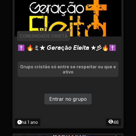
COMUNIDADE CRISTÃ
✝ 🔥ミ★ 𝘎𝘦𝘳𝘢çã𝘰 𝘌𝘭𝘦𝘪𝘵𝘢 ★彡🔥✝
Grupo cristão só entre se respeitar ou que e
ativo
Entrar no grupo
há 1 ano
46