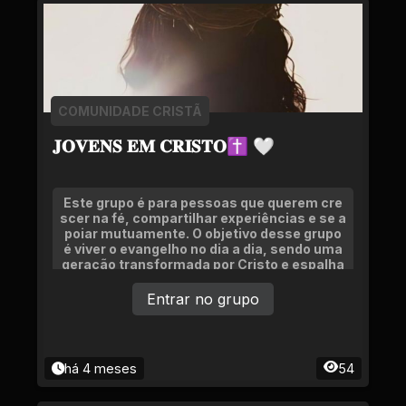
COMUNIDADE CRISTÃ
𝐉𝐎𝐕𝐄𝐍𝐒 𝐄𝐌 𝐂𝐑𝐈𝐒𝐓𝐎✝ 🤍
Este grupo é para pessoas que querem cre
scer na fé, compartilhar experiências e se a
poiar mutuamente. O objetivo desse grupo
é viver o evangelho no dia a dia, sendo uma
geração transformada por Cristo e espalha
ndo o amor Dele por onde estivermos.
Entrar no grupo
há 4 meses
54