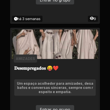
Entrar no grupo
há 3 semanas
9
AMIZADES
𝐃𝐞𝐬𝐞𝐦𝐩𝐫𝐞𝐠𝐚𝐝𝐨𝐬 😝❤
Um espaço acolhedor para amizades, desa
bafos e conversas sinceras, sempre com r
espeito e empatia.
Entrar no grupo