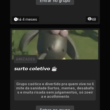
Entrar no grupo
há 4 meses
48
AMIZADES
𝙨𝙪𝙧𝙩𝙤 𝙘𝙤𝙡𝙚𝙩𝙞𝙫𝙤 ☕
Grupo caótico e divertido pra quem vive no li
mite da sanidade Surtos, memes, desabafo
s e muita risada sem julgamentos, só zoeir
a e acolhimento