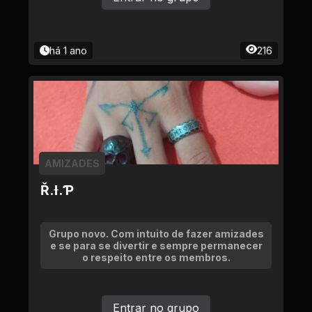
há 1 ano
216
AMIZADES
Ř.Ɨ.Ƥ
Grupo novo. Com intuito de fazer amizades
e se para se divertir e sempre permanecer
o respeito entre os membros.
Entrar no grupo