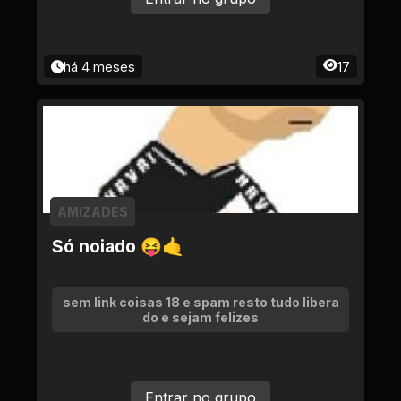
há 4 meses
17
AMIZADES
Só noiado 😝🤙
sem link coisas 18 e spam resto tudo libera
do e sejam felizes
Entrar no grupo