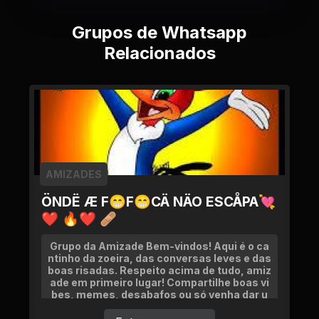
Grupos de Whatsapp
Relacionados
AMIZADES
ÖNDË Æ F😁F😁CÄ NÄO ESCÅPA💘
❤ 🔥❤ 🩹
Grupo da Amizade Bem-vindos! Aqui é o ca
ntinho da zoeira, das conversas leves e das
boas risadas. Respeito acima de tudo, amiz
ade em primeiro lugar! Compartilhe boas vi
bes, memes, desabafos ou só venha dar u
m oi!