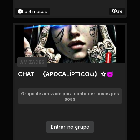
há 4 meses
38
AMIZADES
CHAT | 《APOCALÍPTICO¤》☆👿
Grupo de amizade para conhecer novas pes
soas
Entrar no grupo