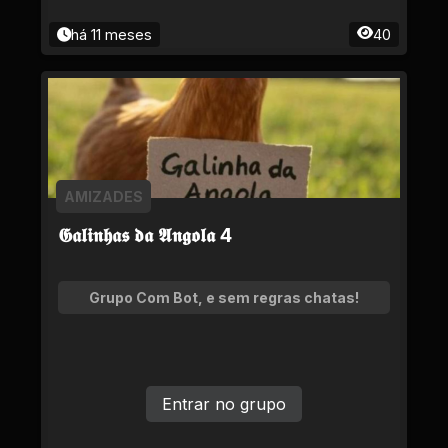
há 11 meses
40
AMIZADES
𝕲𝖆𝖑𝖎𝖓𝖍𝖆𝖘 𝖉𝖆 𝕬𝖓𝖌𝖔𝖑𝖆 4
Grupo Com Bot, e sem regras chatas!
Entrar no grupo