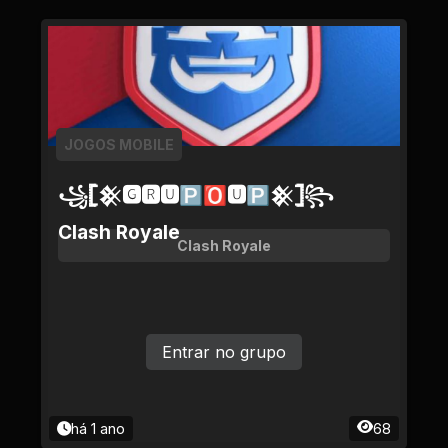
JOGOS MOBILE
꧁𓊈𒆜🅶🆁🆄🅿🅾🆄🅿𒆜𓊉꧂
Clash Royale
Clash Royale
Entrar no grupo
há 1 ano
68